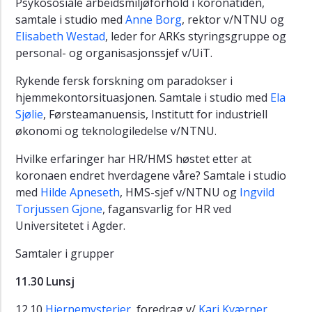
Psykososiale arbeidsmiljøforhold i koronatiden,
2016
samtale i studio med
Anne Borg
, rektor v/NTNU og
2015
Elisabeth Westad
, leder for ARKs styringsgruppe og
personal- og organisasjonssjef v/UiT.
2018
Rykende fersk forskning om paradokser i
hjemmekontorsituasjonen. Samtale i studio med
Ela
Sjølie
, Førsteamanuensis, Institutt for industriell
økonomi og teknologiledelse v/NTNU.
Hvilke erfaringer har HR/HMS høstet etter at
koronaen endret hverdagene våre? Samtale i studio
med
Hilde Apneseth
, HMS-sjef v/NTNU og
Ingvild
Torjussen Gjone
, fagansvarlig for HR ved
Universitetet i Agder.
Samtaler i grupper
11.30 Lunsj
12.10
Hjernemysterier
, foredrag v/
Kari Kværner
,