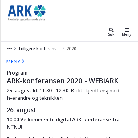
×
ARK
2026
Tidligere
Søk
Meny
konferanser
Tidligere konferanser
2020
2025
ARK-konferansen 2020 –Arbeidsmiljø
MENY
2024
Program
2023
ARK-konferansen 2020 - WEBiARK
2022
25. august kl. 11.30 - 12.30:
Bli litt kjentlunsj med
2021
hverandre og teknikken
2020
26. august
2019
10.00 Velkommen til digital ARK-konferanse fra
NTNU!
2017