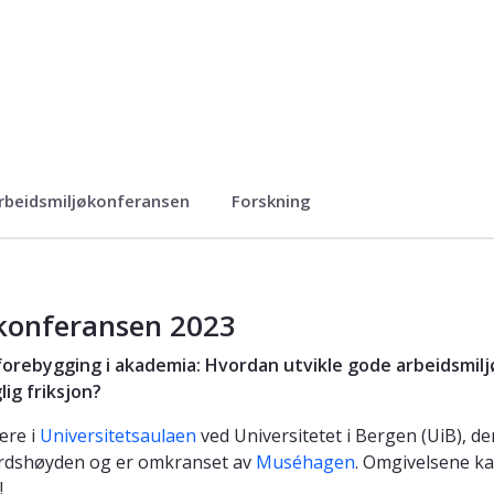
rbeidsmiljøkonferansen
Forskning
konferansen 2023
forebygging i akademia: Hvordan utvikle gode arbeidsmil
lig friksjon?
ære i
Universitetsaulaen
ved Universitetet i Bergen (UiB), de
rdshøyden og er omkranset av
Muséhagen
. Omgivelsene ka
!