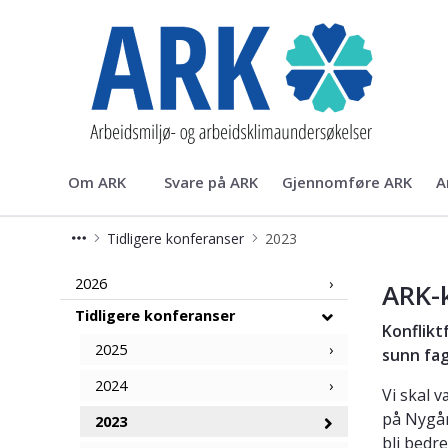
ARK
Om ARK
Svare på ARK
Gjennomføre ARK
A
Tidligere konferanser
2023
ARK-Konferansen 2023
2026
ARK-
Tidligere konferanser
Konflikt
2025
sunn fag
2024
Vi skal v
på Nygå
2023
bli bedre