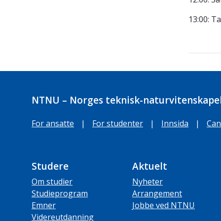
13:00: Ta
NTNU – Norges teknisk-naturvitenskapel
For ansatte
|
For studenter
|
Innsida
|
Can
Studere
Aktuelt
Om studier
Nyheter
Studieprogram
Arrangement
Emner
Jobbe ved NTNU
Videreutdanning