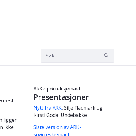
ARK-spørreksjemaet
Presentasjoner
jø med
Nytt fra ARK
, Silje Fladmark og
Kirsti Godal Undebakke
n ligger
n ikke
Siste versjon av ARK-
spørreskjemaet