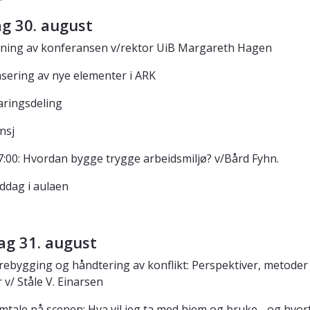
g 30. august
pning av konferansen v/rektor UiB Margareth Hagen
ng av nye elementer i ARK
ngsdeling
nsj
17:00: Hvordan bygge trygge arbeidsmiljø? v/Bård Fyhn.
iddag i aulaen
ag 31. august
orebygging og håndtering av konflikt: Perspektiver, metoder
 v/ Ståle V. Einarsen
amtale på scenen: Hva vil jeg ta med hjem og bruke - og hvor