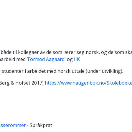
ps både til kollegaer av de som lærer seg norsk, og de som sk
marbeid med
Tormod Aagaard
og
IIK
studenter i arbeidet med norsk uttale (under utvikling).
(Berg & Hofset 2017)
https://www.haugenbok.no/Skoleboek
lasserommet
- Språkprat