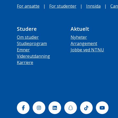
For ansatte
|
For studenter
|
Innsida
|
Can
Studere
Aktuelt
Om studier
Nyheter
Studieprogram
Arrangement
Emner
Jobbe ved NTNU
Videreutdanning
Karriere
Facebook
Instagram
Linkedin
Snapchat
Tiktok
Yout