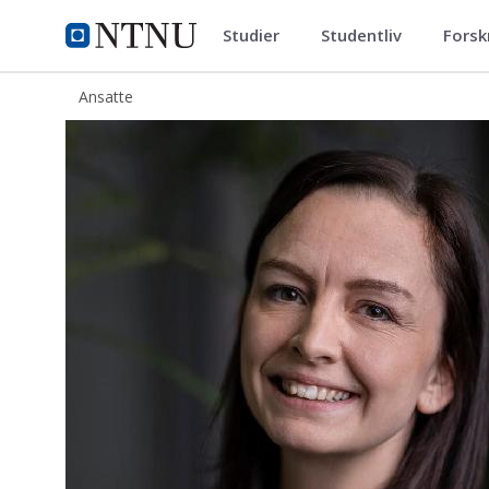
Studier
Studentliv
Forsk
ntnu.no
NTNU Hjemmeside
Ansatte
Cecilie Slinning Knudsen