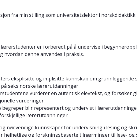
sjon fra min stilling som universitetslektor i norskdidaktikk 
lærerstudenter er forberedt på å undervise i begynneroppl
og hvordan denne anvendes i praksis.
ters eksplisitte og implisitte kunnskap om grunnleggende s
på seks norske lærerutdanninger
tudentene vurderer en autentisk elevtekst, og forsøker gir
jonelle vurderinger.
 begreper blir representert og undervist i lærerutdanningen
forskjellige lærerutdanninger.
og nødvendige kunnskaper for undervisning i lesing og skri
r helhetlige og forskningsbaserte tilnærminger til lese- og