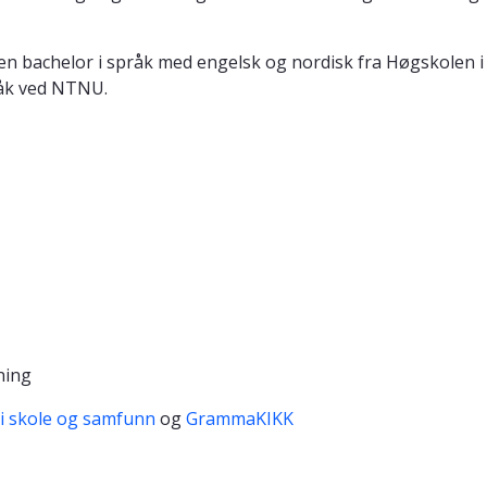
en bachelor i språk med engelsk og nordisk fra Høgskolen i V
råk ved NTNU.
sning
 i skole og samfunn
og
GrammaKIKK