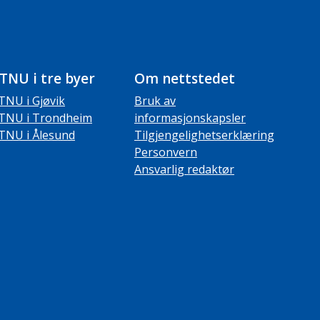
TNU i tre byer
Om nettstedet
TNU i Gjøvik
Bruk av
TNU i Trondheim
informasjonskapsler
TNU i Ålesund
Tilgjengelighetserklæring
Personvern
Ansvarlig redaktør