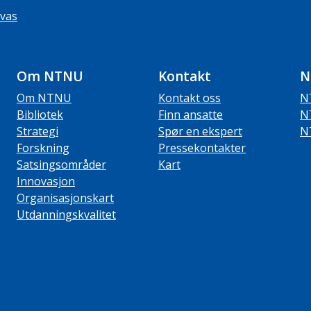
vas
Om NTNU
Kontakt
N
Om NTNU
Kontakt oss
N
Bibliotek
Finn ansatte
N
Strategi
Spør en ekspert
N
Forskning
Pressekontakter
Satsingsområder
Kart
Innovasjon
Organisasjonskart
Utdanningskvalitet
ube