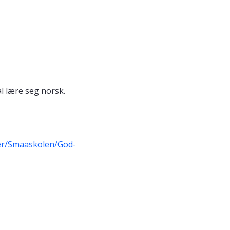
al lære seg norsk.
er/Smaaskolen/God-