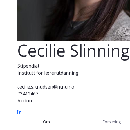
Cecilie Slinni
Stipendiat
Institutt for lærerutdanning
cecilie.s.knudsen@ntnu.no
73412467
Akrinn
Om
Forskning