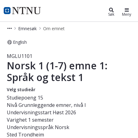
Studier
NTNU Hjemmeside
Søk
Meny
Emnesøk
Om emnet
English
Emne - Norsk 1 (1-7) emne 1: Språk
MGLU1101
Norsk 1 (1-7) emne 1:
Språk og tekst 1
Velg studieår
Studiepoeng
15
Nivå
Grunnleggende emner, nivå I
Undervisningsstart
Høst 2026
Varighet
1 semester
Undervisningsspråk
Norsk
Sted
Trondheim