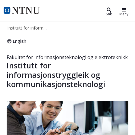
Institutt for informasjonssikkerh
NTNU Hjemmeside
Søk
Meny
Institutt for informasjonssikkerhet og kommunikasjonsteknologi
English
Institutt for informasjonssikkerhe
Fakultet for informasjonsteknologi og elektroteknikk
Institutt for
informasjonstryggleik og
kommunikasjonsteknologi