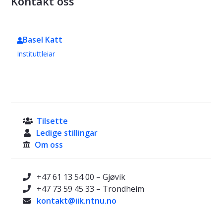
Kontakt oss
Basel Katt
Instituttleiar
Tilsette

Ledige stillingar

Om oss

+47 61 13 54 00 – Gjøvik

+47 73 59 45 33 – Trondheim

kontakt@iik.ntnu.no