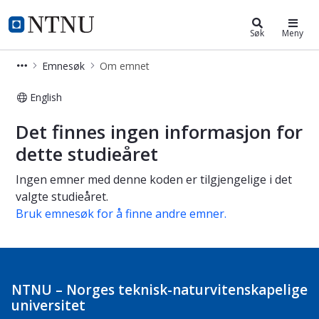
Studier
NTNU Hjemmeside
Søk
Meny
Emnesøk
Om emnet
English
Om emnet
Det finnes ingen informasjon for
dette studieåret
Ingen emner med denne koden er tilgjengelige i det
valgte studieåret.
Bruk emnesøk for å finne andre emner.
NTNU – Norges teknisk-naturvitenskapelige
universitet