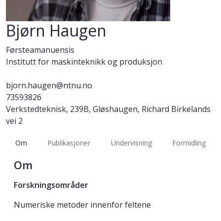
Bjørn Haugen
Førsteamanuensis
Institutt for maskinteknikk og produksjon
bjorn.haugen@ntnu.no
73593826
Verkstedteknisk, 239B, Gløshaugen, Richard Birkelands
vei 2
Om
Publikasjoner
Undervisning
Formidling
Om
Forskningsområder
Numeriske metoder innenfor feltene