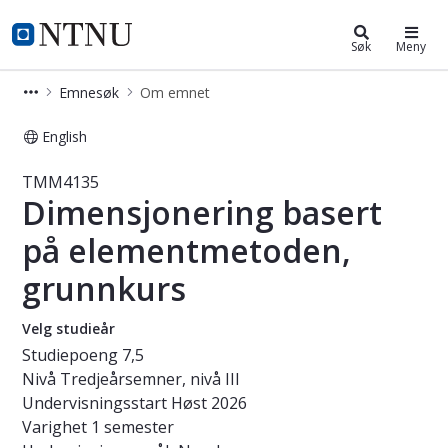
Studier
NTNU Hjemmeside
Søk
Meny
Emnesøk
Om emnet
English
Emne - Dimensjonering basert på 
TMM4135
Dimensjonering basert
på elementmetoden,
grunnkurs
Velg studieår
Studiepoeng
7,5
Nivå
Tredjeårsemner, nivå III
Undervisningsstart
Høst 2026
Varighet
1 semester