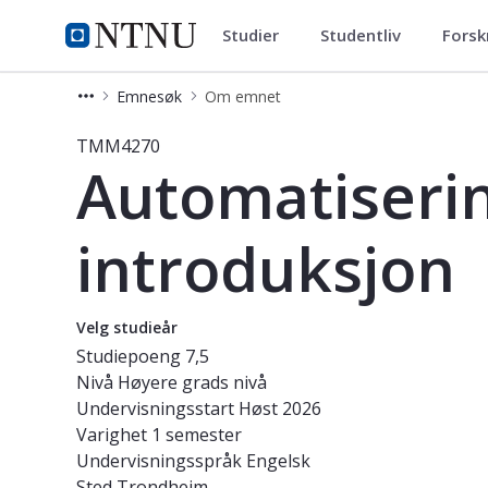
Studier
Studentliv
Forsk
Studier
NTNU Hjemmeside
Emnesøk
Om emnet
Emne - Automatisering i ingeniørar
TMM4270
Automatiserin
introduksjon
Velg studieår
Studiepoeng
7,5
Nivå
Høyere grads nivå
Undervisningsstart
Høst 2026
Varighet
1 semester
Undervisningsspråk
Engelsk
Sted
Trondheim