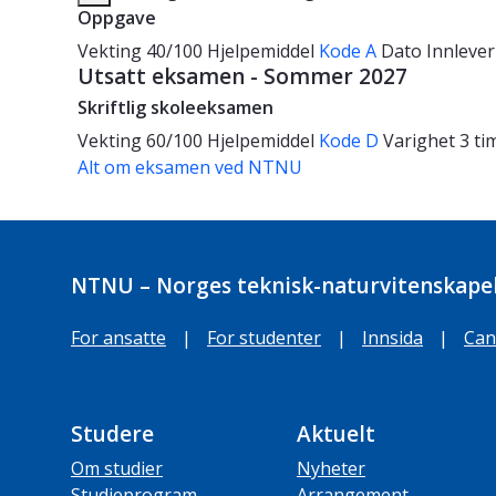
Oppgave
Vekting
40/100
Hjelpemiddel
Kode A
Dato
Innlever
Utsatt eksamen - Sommer 2027
Skriftlig skoleeksamen
Vekting
60/100
Hjelpemiddel
Kode D
Varighet
3 ti
Alt om eksamen ved NTNU
NTNU – Norges teknisk-naturvitenskapel
For ansatte
|
For studenter
|
Innsida
|
Can
Studere
Aktuelt
Om studier
Nyheter
Studieprogram
Arrangement