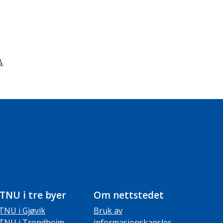
å.
TNU i tre byer
Om nettstedet
TNU i Gjøvik
Bruk av
TNU i Trondheim
informasjonskapsler