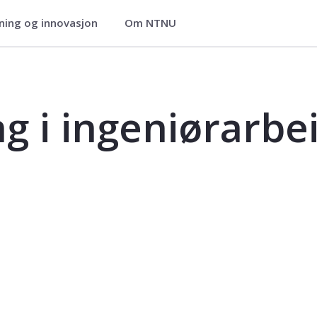
ning og innovasjon
Om NTNU
beid, introduksjon - TMM4270
g i ingeniørarbei