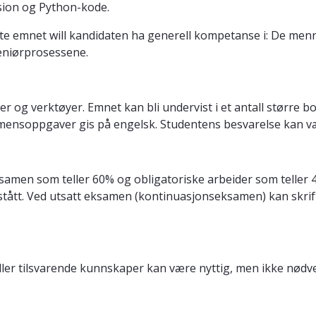
sion og Python-kode.
ette emnet will kandidaten ha generell kompetanse i: De me
geniørprosessene.
 og verktøyer. Emnet kan bli undervist i et antall større bolk
mensoppgaver gis på engelsk. Studentens besvarelse kan væ
ksamen som teller 60% og obligatoriske arbeider som teller
tått. Ved utsatt eksamen (kontinuasjonseksamen) kan skrift
r tilsvarende kunnskaper kan være nyttig, men ikke nødve