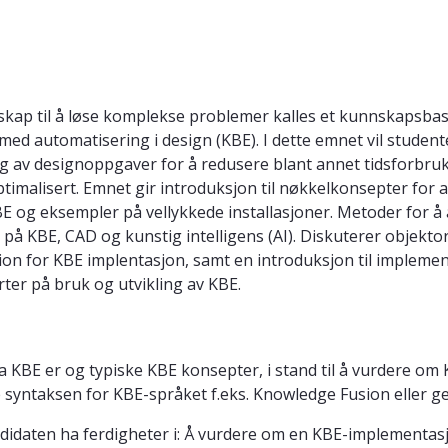
ap til å løse komplekse problemer kalles et kunnskapsbase
ed automatisering i design (KBE). I dette emnet vil student
g av designoppgaver for å redusere blant annet tidsforbru
imalisert. Emnet gir introduksjon til nøkkelkonsepter for a
E og eksempler på vellykkede installasjoner. Metoder for å
å KBE, CAD og kunstig intelligens (AI). Diskuterer objektor
n for KBE implentasjon, samt en introduksjon til implemen
ter på bruk og utvikling av KBE.
 KBE er og typiske KBE konsepter, i stand til å vurdere om 
syntaksen for KBE-språket f.eks. Knowledge Fusion eller 
ndidaten ha ferdigheter i: Å vurdere om en KBE-implementasj