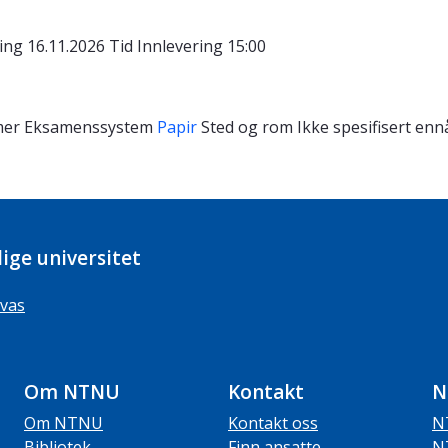
ing 16.11.2026
Tid
Innlevering 15:00
mer
Eksamenssystem
Papir
Sted og rom
Ikke spesifisert enn
ige universitet
vas
Om NTNU
Kontakt
N
Om NTNU
Kontakt oss
N
Bibliotek
Finn ansatte
N