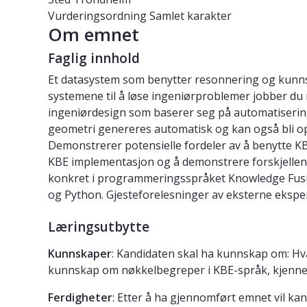
Vurderingsordning
Samlet karakter
Om emnet
Faglig innhold
Et datasystem som benytter resonnering og kunnsk
systemene til å løse ingeniørproblemer jobber du m
ingeniørdesign som baserer seg på automatiserin
geometri genereres automatisk og kan også bli opt
Demonstrerer potensielle fordeler av å benytte KB
KBE implementasjon og å demonstrere forskjellen p
konkret i programmeringsspråket Knowledge Fusio
og Python. Gjesteforelesninger av eksterne eksper
Læringsutbytte
Kunnskaper
: Kandidaten skal ha kunnskap om: Hva
kunnskap om nøkkelbegreper i KBE-språk, kjenne 
Ferdigheter
: Etter å ha gjennomført emnet vil ka