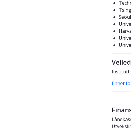
Techn
Tsing
Seoul
Unive
Harva
Unive
Unive
Veiled
Institutt
Enhet fo
Finans
Lånekass
Utveksli