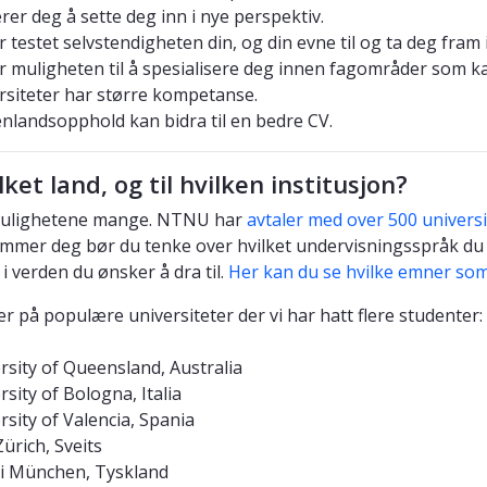
rer deg å sette deg inn i nye perspektiv.
r testet selvstendigheten din, og din evne til og ta deg fram 
r muligheten til å spesialisere deg innen fagområder som ka
rsiteter har større kompetanse.
enlandsopphold kan bidra til en bedre CV.
ilket land, og til hvilken institusjon?
mulighetene mange. NTNU har
avtaler med over 500 universi
mmer deg bør du tenke over hvilket undervisningsspråk du 
i verden du ønsker å dra til.
Her kan du se hvilke emner som 
r på populære universiteter der vi har hatt flere studenter:
rsity of Queensland, Australia
rsity of Bologna, Italia
rsity of Valencia, Spania
ürich, Sveits
i München, Tyskland