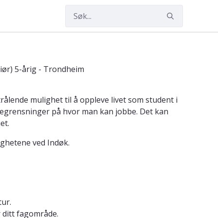
iør) 5-årig - Trondheim
ålende mulighet til å oppleve livet som student i
få begrensninger på hvor man kan jobbe. Det kan
et.
lighetene ved Indøk.
tur.
 ditt fagområde.