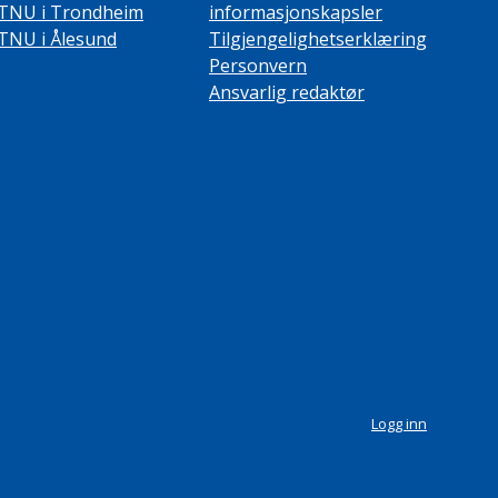
TNU i Trondheim
informasjonskapsler
TNU i Ålesund
Tilgjengelighetserklæring
Personvern
Ansvarlig redaktør
Logg inn