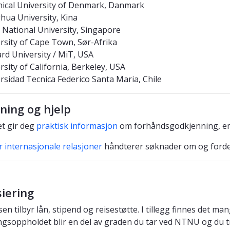
ical University of Denmark, Danmark
hua University, Kina
 National University, Singapore
rsity of Cape Town, Sør-Afrika
rd University / MiT, USA
rsity of California, Berkeley, USA
rsidad Tecnica Federico Santa Maria, Chile
ning og hjelp
et gir deg
praktisk informasjon
om forhåndsgodkjenning, em
r internasjonale relasjoner
håndterer søknader om og fordel
iering
en tilbyr lån, stipend og reisestøtte. I tillegg finnes det m
ngsoppholdet blir en del av graden du tar ved NTNU og du tr