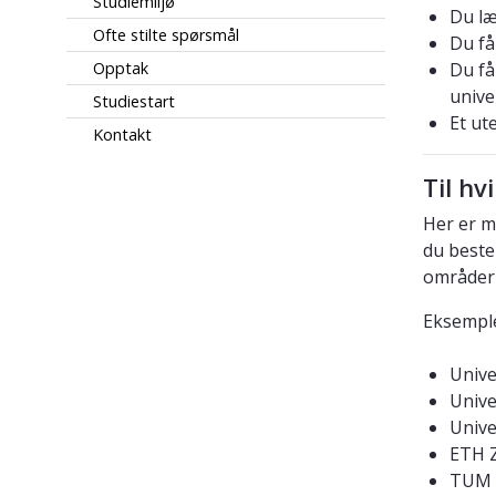
Studiemiljø
Du læ
Ofte stilte spørsmål
Du få
Opptak
Du få
unive
Studiestart
Et ut
Kontakt
Til hv
Her er 
du beste
områder 
Eksemple
Unive
Unive
Unive
ETH Z
TUM 