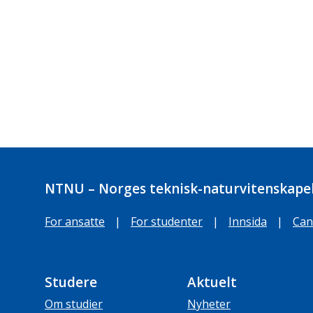
NTNU – Norges teknisk-naturvitenskapel
For ansatte
|
For studenter
|
Innsida
|
Can
Studere
Aktuelt
Om studier
Nyheter