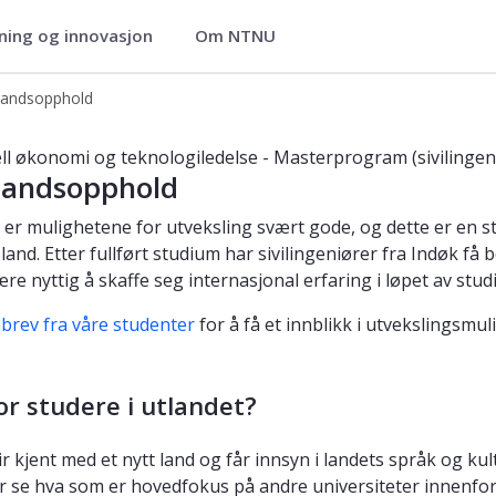
ning og innovasjon
Om NTNU
iledelse - master
landsopphold
omi og teknologiledelse
ell økonomi og teknologiledelse - Masterprogram (sivilingen
landsopphold
 er mulighetene for utveksling svært gode, og dette er en str
 land. Etter fullført studium har sivilingeniører fra Indøk 
re nyttig å skaffe seg internasjonal erfaring i løpet av studi
ebrev fra våre studenter
for å få et innblikk i utvekslingsmu
or studere i utlandet?
ir kjent med et nytt land og får innsyn i landets språk og kul
r se hva som er hovedfokus på andre universiteter innenfor