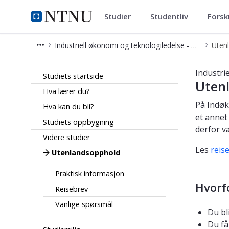
Studier
Studentliv
Forsk
Industriell økonomi og teknolog
NTNU Hjemmeside
Industriell økonomi og teknologiledelse - master
Uten
Utenlandsopphold - Industriell økon
Industri
Studiets startside
Uten
Hva lærer du?
På Indøk
Hva kan du bli?
et annet
Studiets oppbygning
derfor væ
Videre studier
Les
reis
Utenlandsopphold
Praktisk informasjon
Hvorf
Reisebrev
Vanlige spørsmål
Du bl
Du få