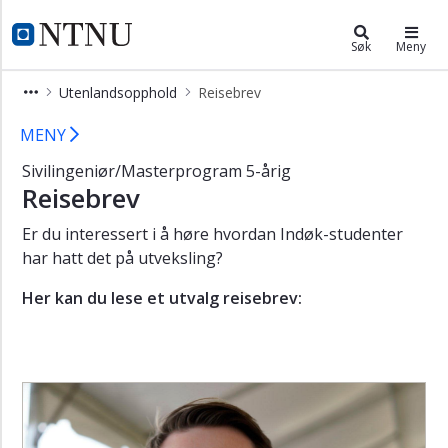
×
Industriell økonomi og teknologiled
NTNU Hjemmeside
Søk
Meny
Vis
Utenlandsopphold
Reisebrev
meny
Intervjuer og reisebrev - Indøk
MENY
Sivilingeniør/Masterprogram 5-årig
Reisebrev
Er du interessert i å høre hvordan Indøk-studenter
har hatt det på utveksling?
Her kan du lese et utvalg reisebrev: