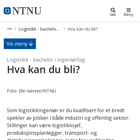
Logistikk - bachelor i ingeniørfag
NTNU Hjemmeside
Søk
Meny
Logistikk - bachelor i ingeniørfag
Hva kan du bli?
Hva kan du bli? - Logistikk - bachelo
Vis meny
Logistikk - bachelor i ingeniørfag
Hva kan du bli?
Foto: Elin Iversen/NTNU
Som logistikkingeniør er du kvalifisert for et bredt
spekter av jobber i både industri og offentlig sektor.
Stillinger kan være logistikksjef,
produksjonsplanlegger, transport- og