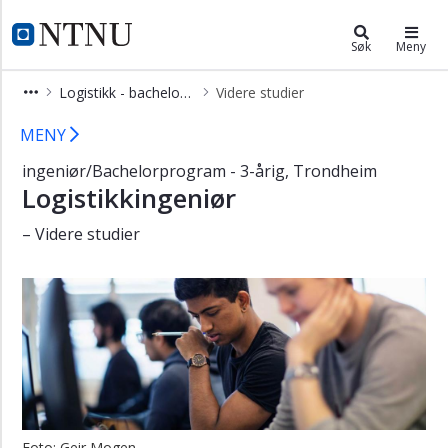
×
Logistikk - bachelor i ingeniørfag
NTNU Hjemmeside
Søk
Meny
Vis
Logistikk - bachelor i ingeniørfag
Videre studier
meny
Videre studier - logistikkingeniør - 
MENY
ingeniør/Bachelorprogram - 3-årig, Trondheim
Logistikkingeniør
– Videre studier
Foto: Geir Mogen