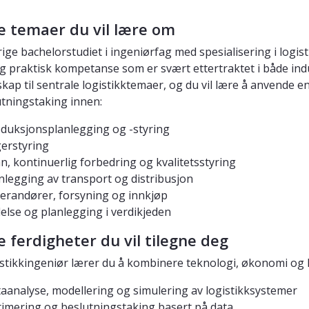
ge temaer du vil lære om
rige bachelorstudiet i ingeniørfag med spesialisering i logis
g praktisk kompetanse som er svært ettertraktet i både indust
skap til sentrale logistikktemaer, og du vil lære å anvende 
utningstaking innen:
duksjonsplanlegging og -styring
erstyring
n, kontinuerlig forbedring og kvalitetsstyring
nlegging av transport og distribusjon
erandører, forsyning og innkjøp
else og planlegging i verdikjeden
e ferdigheter du vil tilegne deg
stikkingeniør lærer du å kombinere teknologi, økonomi og le
aanalyse, modellering og simulering av logistikksystemer
imering og beslutningstaking basert på data