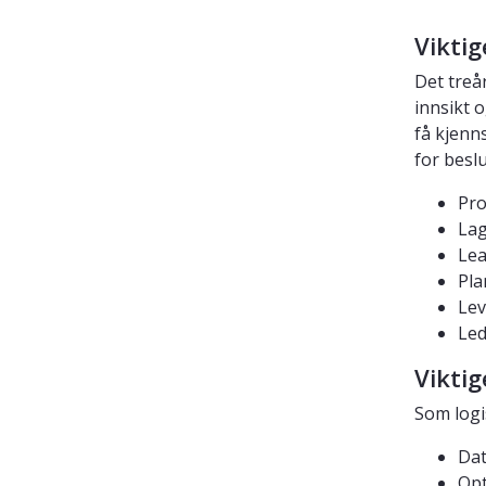
Vikti
Det treå
innsikt o
få kjenn
for besl
Pro
Lag
Lea
Pla
Lev
Led
Viktig
Som logi
Dat
Opt