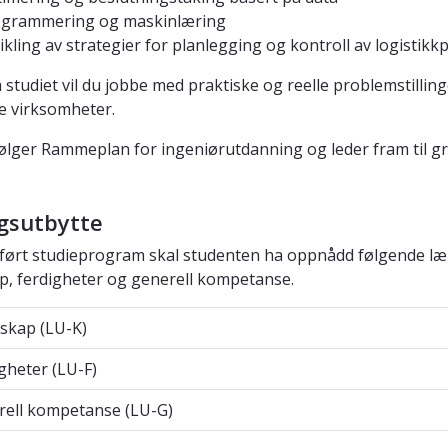
ogrammering og maskinlæring
ikling av strategier for planlegging og kontroll av logistik
studiet vil du jobbe med praktiske og reelle problemstilling
ge virksomheter.
følger Rammeplan for ingeniørutdanning og leder fram til gra
gsutbytte
llført studieprogram skal studenten ha oppnådd følgende læ
, ferdigheter og generell kompetanse.
ap (LU-K)
skap (LU-K)
eter (LU-F)
gheter (LU-F)
ll kompetanse (LU-G)
rell kompetanse (LU-G)