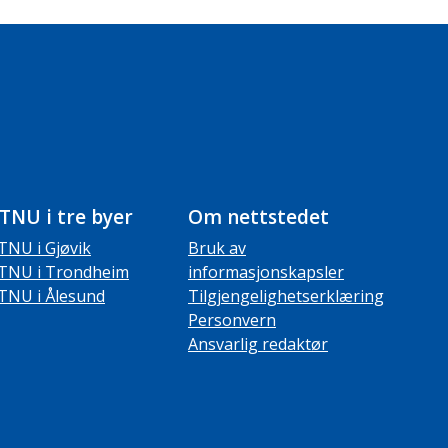
TNU i tre byer
Om nettstedet
TNU i Gjøvik
Bruk av
TNU i Trondheim
informasjonskapsler
TNU i Ålesund
Tilgjengelighetserklæring
Personvern
Ansvarlig redaktør