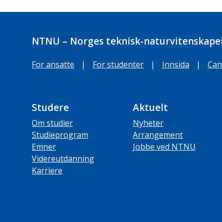
NTNU – Norges teknisk-naturvitenskapel
For ansatte
|
For studenter
|
Innsida
|
Can
Studere
Aktuelt
Om studier
Nyheter
Studieprogram
Arrangement
Emner
Jobbe ved NTNU
Videreutdanning
Karriere