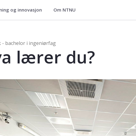
ning og innovasjon
Om NTNU
ag
i ingeniørfag
k - bachelor i ingeniørfag
a lærer du?