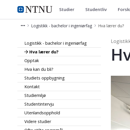
Studier
Studentliv
Forsk
Logistikk - bachelor i ingeniørf
NTNU Hjemmeside
Logistikk - bachelor i ingeniørfag
Hva lærer du?
Hva lærer du? - Logistikk - bachelor 
Logistik
Logistikk - bachelor i ingeniørfag
Hv
Hva lærer du?
Opptak
Hva kan du bli?
Studiets oppbygning
Kontakt
Studiemiljø
Studentintervju
Utenlandsopphold
Videre studier