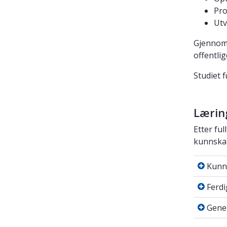
Pr
Utv
Gjennom 
offentli
Studiet 
Lærin
Etter fu
kunnskap
Kunnsk
Kunn
Ferdigh
Ferdi
Genere
Gene