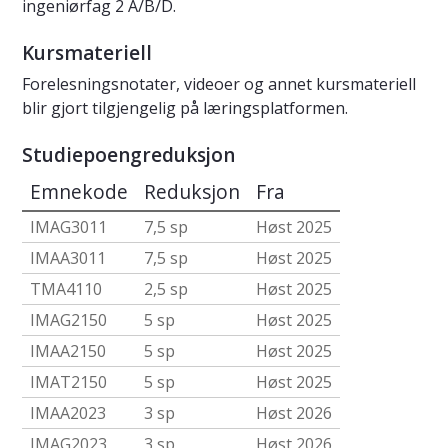
ingeniørfag 2 A/B/D.
Kursmateriell
Forelesningsnotater, videoer og annet kursmateriell
blir gjort tilgjengelig på læringsplatformen.
Studiepoengreduksjon
Emnekode
Reduksjon
Fra
IMAG3011
7,5 sp
Høst 2025
IMAA3011
7,5 sp
Høst 2025
TMA4110
2,5 sp
Høst 2025
IMAG2150
5 sp
Høst 2025
IMAA2150
5 sp
Høst 2025
IMAT2150
5 sp
Høst 2025
IMAA2023
3 sp
Høst 2026
IMAG2023
3 sp
Høst 2026