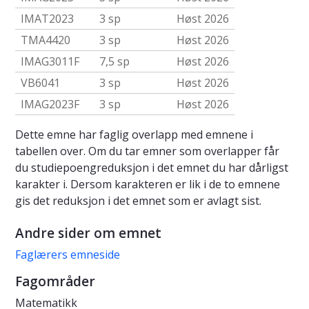
IMAT2023
3 sp
Høst 2026
TMA4420
3 sp
Høst 2026
IMAG3011F
7,5 sp
Høst 2026
VB6041
3 sp
Høst 2026
IMAG2023F
3 sp
Høst 2026
Dette emne har faglig overlapp med emnene i
tabellen over. Om du tar emner som overlapper får
du studiepoengreduksjon i det emnet du har dårligst
karakter i. Dersom karakteren er lik i de to emnene
gis det reduksjon i det emnet som er avlagt sist.
Andre sider om emnet
Faglærers emneside
Fagområder
Matematikk