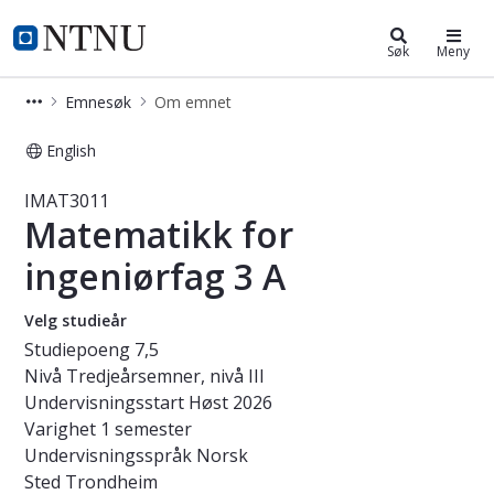
Studier
NTNU Hjemmeside
Søk
Meny
Emnesøk
Om emnet
English
Emne - Matematikk for ingeniørfag 
IMAT3011
Matematikk for
ingeniørfag 3 A
Velg studieår
Studiepoeng
7,5
Nivå
Tredjeårsemner, nivå III
Undervisningsstart
Høst 2026
Varighet
1 semester
Undervisningsspråk
Norsk
Sted
Trondheim