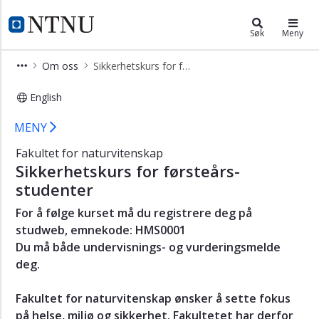
×
Fakultet for naturvitenskap
NTNU Hjemmeside
Søk
Meny
Fakultet
Om oss
Sikkerhetskurs for førsteårs-studenter
for
naturvitenskap
English
-
forside
Sikkerhetskurs for førsteårs-student
MENY
Kontakt
Fakultet for naturvitenskap
Ansatte
Sikkerhetskurs for førsteårs-
Studier
studenter
Forskning
For å følge kurset må du registrere deg på
Ph.d./forskerutdanning
studweb, emnekode: HMS0001
Du må både undervisnings- og vurderingsmelde
Samarbeidsforum
deg.
Om
oss
Fakultet for naturvitenskap ønsker å sette fokus
Strategi
på helse, miljø og sikkerhet. Fakultetet har derfor