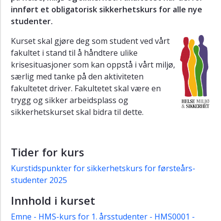
og
innført et obligatorisk sikkerhetskurs for alle nye
ledelse
studenter.
Verksteder
Kurset skal gjøre deg som student ved vårt
REALart
fakultet i stand til å håndtere ulike
krisesituasjoner som kan oppstå i vårt miljø,
Åpne
særlig med tanke på den aktiviteten
foredrag
fakultetet driver. Fakultetet skal være en
Helse,
trygg og sikker arbeidsplass og
miljø
sikkerhetskurset skal bidra til dette.
og
sikkerhet
Sikkerhetskurs
Tider for kurs
for
førsteårs-
Kurstidspunkter for sikkerhetskurs for førsteårs-
studenter
studenter 2025
Kurstidspunkter
Innhold i kurset
HMS-
Emne - HMS-kurs for 1. årsstudenter - HMS0001 -