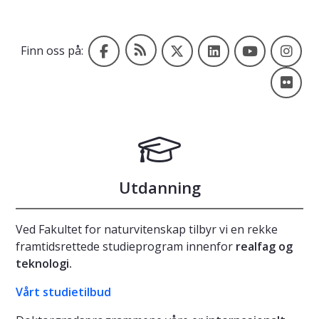
Blogg
Facebook
X
LinkedIn
YouTube
In
Finn oss på:
Fli
Utdanning
Ved Fakultet for naturvitenskap tilbyr vi en rekke
framtidsrettede studieprogram innenfor
realfag og
teknologi.
Vårt studietilbud