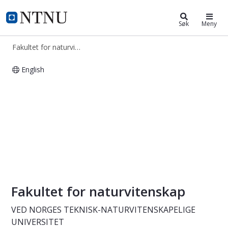
Fakultet for naturvitenskap
NTNU Hjemmeside
Søk
Meny
Fakultet for naturvitenskap
English
Fakultet for naturvitenskap
Fakultet for naturvitenskap
VED NORGES TEKNISK-NATURVITENSKAPELIGE
UNIVERSITET