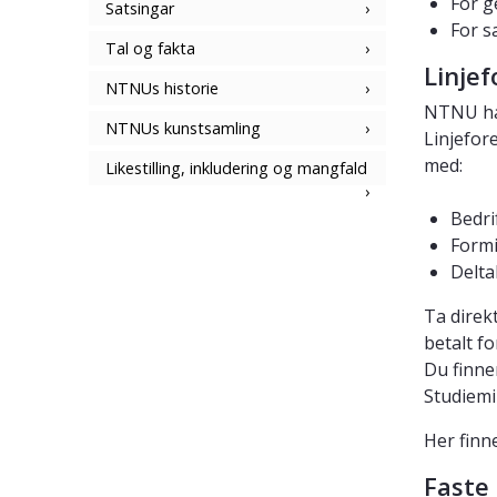
For g
Satsingar
For s
Tal og fakta
Linje
NTNUs historie
NTNU har
NTNUs kunstsamling
Linjefor
med:
Likestilling, inkludering og mangfald
Bedri
Formi
Delta
Ta direk
betalt fo
Du finne
Studiemil
Her finn
Faste