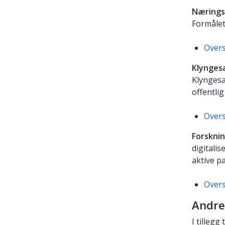
Næringsl
Formålet 
Overs
Klynges
Klyngesa
offentlig
Overs
Forskni
digitali
aktive p
Overs
Andre
I tilleg