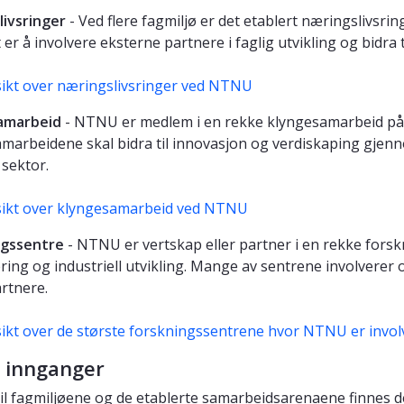
ivsringer
- Ved flere fagmiljø er det etablert næringslivsri
er å involvere eksterne partnere i faglig utvikling og bidra 
ikt over næringslivsringer ved NTNU
amarbeid
-
NTNU er medlem i en rekke klyngesamarbeid på na
marbeidene skal bidra til innovasjon og verdiskaping gje
 sektor.
ikt over klyngesamarbeid ved NTNU
ngssentre
- NTNU er vertskap eller partner i en rekke forsk
sering og industriell utvikling. Mange av sentrene involvere
artnere.
ikt over de største forskningssentrene hvor NTNU er invol
 innganger
g til fagmiljøene og de etablerte samarbeidsarenaene finnes 