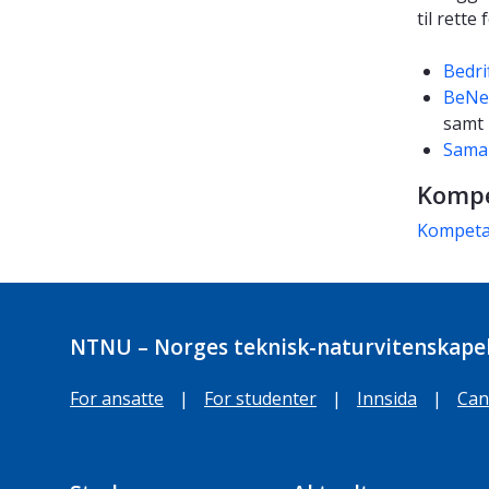
til rette
Bedri
BeNe
samt 
Samar
Kompe
Kompetan
NTNU – Norges teknisk-naturvitenskapel
For ansatte
|
For studenter
|
Innsida
|
Can