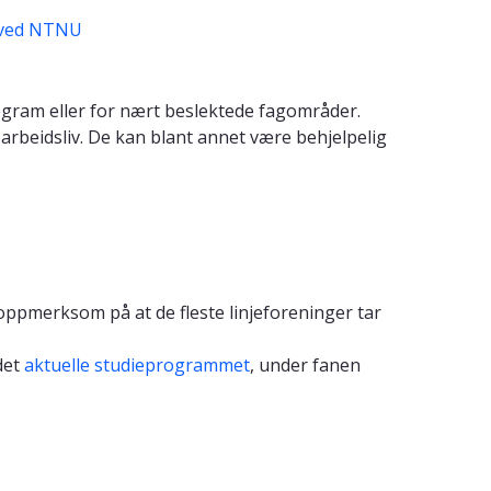
 ved NTNU
ogram eller for nært beslektede fagområder.
rbeidsliv. De kan blant annet være behjelpelig
oppmerksom på at de fleste linjeforeninger tar
det
aktuelle studieprogrammet
, under fanen