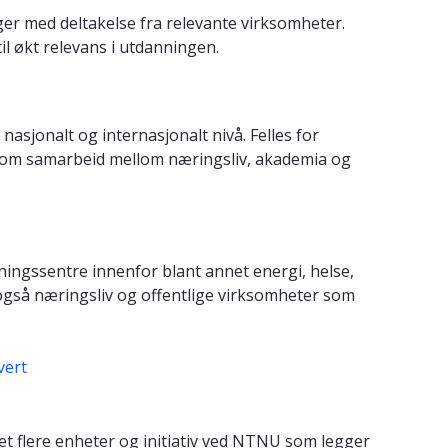
nger med deltakelse fra relevante virksomheter.
til økt relevans i utdanningen.
sjonalt og internasjonalt nivå. Felles for
nnom samarbeid mellom næringsliv, akademia og
ningssentre innenfor blant annet energi, helse,
r også næringsliv og offentlige virksomheter som
vert
det flere enheter og initiativ ved NTNU som legger