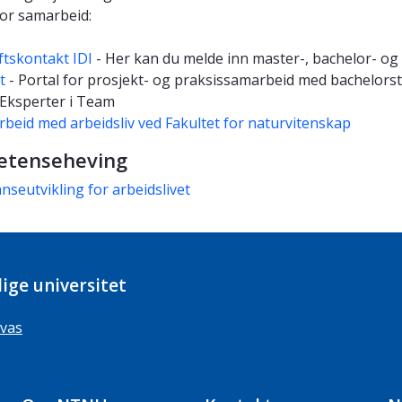
 for samarbeid:
ftskontakt IDI
- Her kan du melde inn master-, bachelor- og
t
- Portal for prosjekt- og praksissamarbeid med bachelorst
Eksperter i Team
beid med arbeidsliv ved Fakultet for naturvitenskap
tenseheving
seutvikling for arbeidslivet
ige universitet
vas