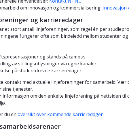
enerelle henvendelser:
Kontakt NTNU
amarbeid om innovasjon og kommersialisering:
Innovasjon
foreninger og karrieredager
 et stort antall linjeforeninger, som regel én per studiepr
eningene fungerer ofte som bindeledd mellom studenter og a
ftspresentasjoner og stands på campus
dling av stillingsutlysninger via egne kanaler
kelse på studentdrevne karrieredager
te kontakt med aktuelle linjeforeninger for samarbeid. Vær 
r sine tjenester.
r informasjon om den enkelte linjeforening på nettsiden til 
jø.
er du en
oversikt over kommende karrieredager
 samarbeidsarenaer