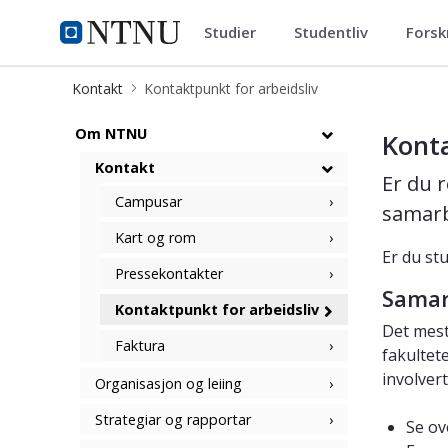
Studier
Studentliv
Forsk
ntnu.no
NTNU Hjemmeside
Kontakt
Kontaktpunkt for arbeidsliv
Kontaktpunkt for arbeidsliv
Om NTNU
Kont
Kontakt
Er du r
Campusar
samarb
Kart og rom
Er du st
Pressekontakter
Samar
Kontaktpunkt for arbeidsliv
Det mest
Faktura
fakultet
involvert
Organisasjon og leiing
Strategiar og rapportar
Se ov