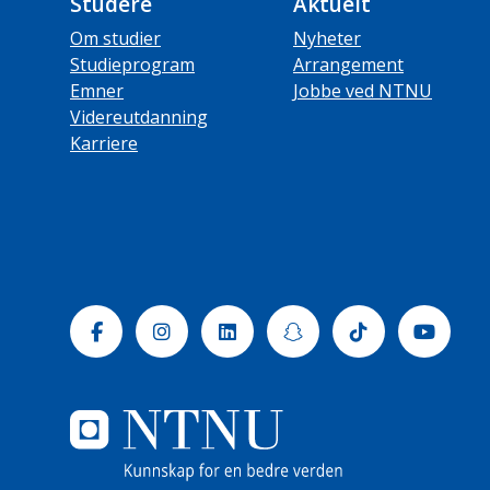
Studere
Aktuelt
Om studier
Nyheter
Studieprogram
Arrangement
Emner
Jobbe ved NTNU
Videreutdanning
Karriere
Facebook
Instagram
Linkedin
Snapchat
Tiktok
Yout