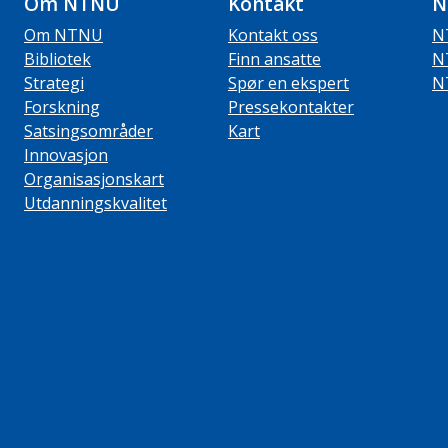
Om NTNU
Kontakt
N
Om NTNU
Kontakt oss
N
Bibliotek
Finn ansatte
N
Strategi
Spør en ekspert
N
Forskning
Pressekontakter
Satsingsområder
Kart
Innovasjon
Organisasjonskart
Utdanningskvalitet
ube