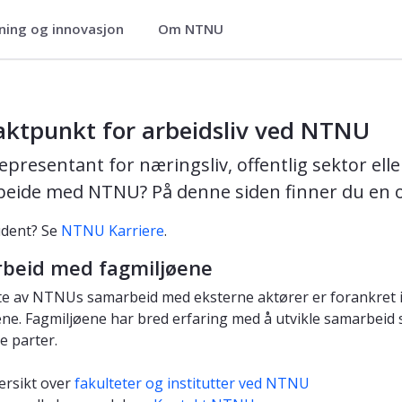
ning og innovasjon
Om NTNU
aktpunkt for arbeidsliv ved NTNU
epresentant for næringsliv, offentlig sektor el
eide med NTNU? På denne siden finner du en ov
udent? Se
NTNU Karriere
.
beid med fagmiljøene
e av NTNUs samarbeid med eksterne aktører er forankret i 
ene. Fagmiljøene har bred erfaring med å utvikle samarbeid s
e parter.
ersikt over
fakulteter og institutter ved NTNU