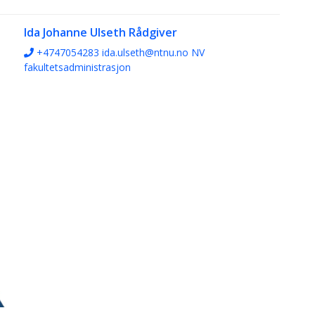
Ida Johanne Ulseth
Rådgiver
+4747054283
ida.ulseth@ntnu.no
NV
fakultetsadministrasjon