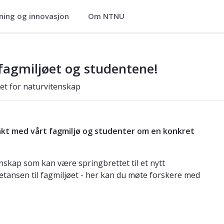
ning og innovasjon
Om NTNU
heter ved Fakultet for naturvitensk
fagmiljøet og studentene!
et for naturvitenskap
kt med vårt fagmiljø og studenter om en konkret
enskap som kan være springbrettet til et nytt
tansen til fagmiljøet - her kan du møte forskere med