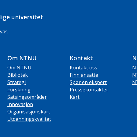
ige universitet
vas
Om NTNU
Kontakt
N
Om NTNU
Kontakt oss
N
Bibliotek
Finn ansatte
N
Strategi
Spør en ekspert
N
Forskning
Pressekontakter
Satsingsområder
Kart
Innovasjon
Organisasjonskart
Utdanningskvalitet