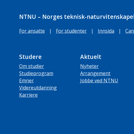
NTNU – Norges teknisk-naturvitenskapel
For ansatte
|
For studenter
|
Innsida
|
Can
Studere
Aktuelt
Om studier
Nyheter
Studieprogram
Arrangement
Emner
Jobbe ved NTNU
Videreutdanning
Karriere