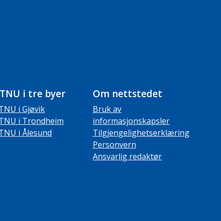
TNU i tre byer
Om nettstedet
TNU i Gjøvik
Bruk av
TNU i Trondheim
informasjonskapsler
TNU i Ålesund
Tilgjengelighetserklæring
Personvern
Ansvarlig redaktør