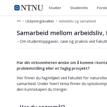
Studier
Studentliv
Forsk
Fakultet for naturvitenskap
NTNU Hjemmeside
Utdanningskvalitet
Arbeidsliv og samarbeid
Arbeidsliv og samarbeid for virksom
Samarbeid mellom arbeidsliv, 
– Om studentoppgaver, case og praksis ved Fakult
Har din virksomheten ønske om å komme i konta
problemstilling eller et faglig prosjekt?
Her finner du fagmiljøet ved Fakultet for naturvit
samarbeid. Under hvert tema finner du spisskompe
den kunnskapen du trenger.
Har du spørsmål?