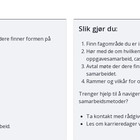
Slik gjør du:
 dere finner formen på
Finn fagområde du er i
Hør med de om hvilken
oppgavesamarbeid, cas
Avtal møte der dere fi
samarbeidet.
Rammer og vilkår for 
Trenger hjelp til å navigere
samarbeidsmetoder?
Ta kontakt med rådgiv
Les om karrieredage
eid.