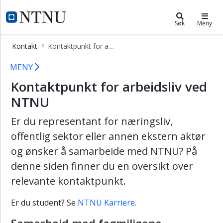
×
ntnu.no
NTNU Hjemmeside
Søk
Meny
Om
Kontakt
Kontaktpunkt for arbeidsliv
NTNU
Kontaktpunkt for arbeidsliv
Kontakt
MENY
Campusar
Kontaktpunkt for arbeidsliv ved
NTNU
Kart
og
Er du representant for næringsliv,
rom
offentlig sektor eller annen ekstern aktør
Pressekontakter
og ønsker å samarbeide med NTNU? På
Kontaktpunkt
denne siden finner du en oversikt over
for
arbeidsliv
relevante kontaktpunkt.
Faktura
Er du student? Se
NTNU Karriere
.
Organisasjon