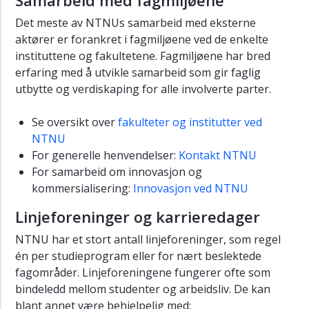
Samarbeid med fagmiljøene
og
leiing
Det meste av NTNUs samarbeid med eksterne
aktører er forankret i fagmiljøene ved de enkelte
Strategiar
instituttene og fakultetene. Fagmiljøene har bred
og
rapportar
erfaring med å utvikle samarbeid som gir faglig
utbytte og verdiskaping for alle involverte parter.
Satsingar
Tal
Se oversikt over
fakulteter og institutter ved
og
NTNU
fakta
For generelle henvendelser:
Kontakt NTNU
For samarbeid om innovasjon og
NTNUs
kommersialisering:
Innovasjon ved NTNU
historie
Linjeforeninger og karrieredager
NTNUs
kunstsamling
NTNU har et stort antall linjeforeninger, som regel
Likestilling,
én per studieprogram eller for nært beslektede
inkludering
fagområder. Linjeforeningene fungerer ofte som
og
bindeledd mellom studenter og arbeidsliv. De kan
mangfald
blant annet være behjelpelig med: