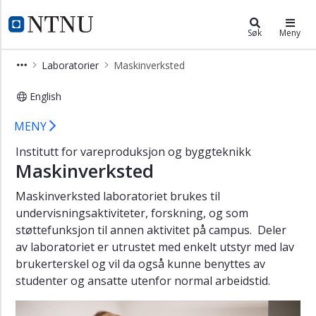
×
Institutt for vareproduksjon og by
NTNU Hjemmeside
Søk
Meny
Laboratorier
Laboratorier
Maskinverksted
Additiv
tilvirkning
English
(3D
IVB - Maskinverksted
print)
MENY
Byggteknikk
Institutt for vareproduksjon og byggteknikk
Maskinverksted
Bygningsinformasjons-
modellering
Maskinverksted laboratoriet brukes til
(BIM)
undervisningsaktiviteter, forskning, og som
Fornybar
støttefunksjon til annen aktivitet på campus. Deler
energi
av laboratoriet er utrustet med enkelt utstyr med lav
brukerterskel og vil da også kunne benyttes av
Geomatikk
studenter og ansatte utenfor normal arbeidstid.
Manulab