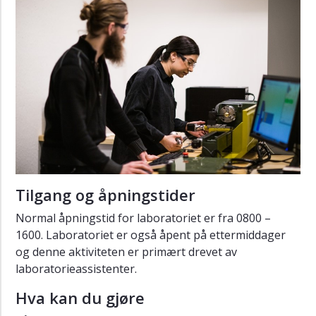
Maskinverksted
Modellverksted
Polymer
kompositter
(ASEM)
Wireless
Forskning
Ansatte
Samarbeid
Tilgang og åpningstider
med
næringslivet
Normal åpningstid for laboratoriet er fra 0800 –
1600. Laboratoriet er også åpent på ettermiddager
og denne aktiviteten er primært drevet av
laboratorieassistenter.
Hva kan du gjøre