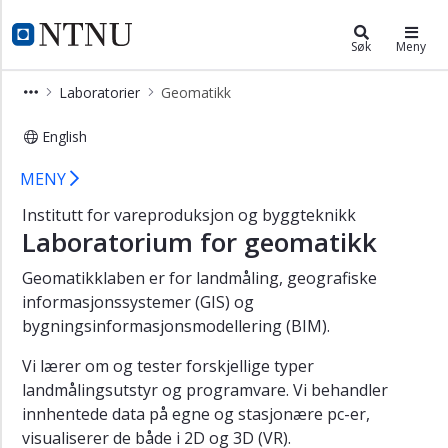
×
Institutt for vareproduksjon og by
NTNU Hjemmeside
Søk
Meny
Laboratorier
Laboratorier
Geomatikk
Additiv
tilvirkning
English
(3D
IVB - Geomatikk
print)
MENY
Byggteknikk
Institutt for vareproduksjon og byggteknikk
Laboratorium for geomatikk
Bygningsinformasjons-
modellering
Geomatikklaben er for landmåling, geografiske
(BIM)
informasjonssystemer (GIS) og
Fornybar
bygningsinformasjonsmodellering (BIM).
energi
Vi lærer om og tester forskjellige typer
Geomatikk
landmålingsutstyr og programvare. Vi behandler
innhentede data på egne og stasjonære pc-er,
Manulab
visualiserer de både i 2D og 3D (VR).