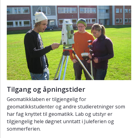
Maskinverksted
Modellverksted
Polymer
kompositter
(ASEM)
Wireless
Forskning
Ansatte
Samarbeid
med
Tilgang og åpningstider
næringslivet
Geomatikklaben er tilgjengelig for
geomatikkstudenter og andre studieretninger som
har fag knyttet til geomatikk. Lab og utstyr er
tilgjengelig hele døgnet unntatt i Juleferien og
sommerferien.