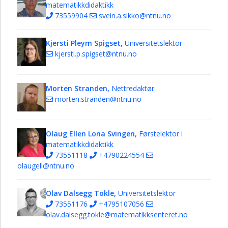
matematikkdidaktikk
73559904
svein.a.sikko@ntnu.no
Kjersti Pleym Spigset,
Universitetslektor
kjersti.p.spigset@ntnu.no
Morten Stranden,
Nettredaktør
morten.stranden@ntnu.no
Olaug Ellen Lona Svingen,
Førstelektor i
matematikkdidaktikk
73551118
+4790224554
olaugell@ntnu.no
Olav Dalsegg Tokle,
Universitetslektor
73551176
+4795107056
olav.dalsegg.tokle@matematikksenteret.no