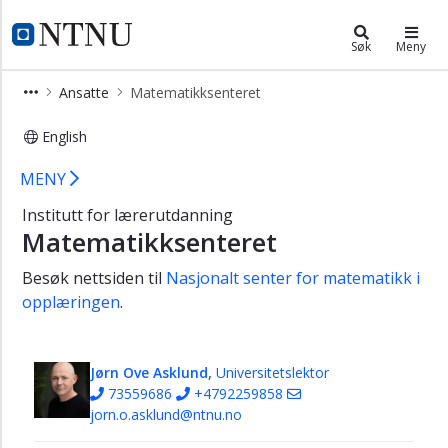
×
Institutt for lærerutdanning
NTNU Hjemmeside
Søk
Meny
Alle
Ansatte
Matematikksenteret
ansatte
Instituttledelse
English
Fagseksjonsledere
Matematikksenteret – Ansatte – Inst
MENY
Faggruppeledere
Institutt for lærerutdanning
i
Matematikksenteret
administrasjonen
Studieprogramledere
Besøk nettsiden til
Nasjonalt senter for matematikk i
Administrasjon
opplæringen
.
Praksis
Engelsk
Jørn Ove Asklund,
Universitetslektor
og
73559686
+4792259858
fremmedspråk
jorn.o.asklund@ntnu.no
Kunstfagene,