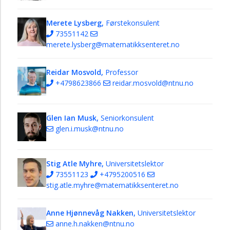
Merete Lysberg,
Førstekonsulent
73551142
merete.lysberg@matematikksenteret.no
Reidar Mosvold,
Professor
+4798623866
reidar.mosvold@ntnu.no
Glen Ian Musk,
Seniorkonsulent
glen.i.musk@ntnu.no
Stig Atle Myhre,
Universitetslektor
73551123
+4795200516
stig.atle.myhre@matematikksenteret.no
Anne Hjønnevåg Nakken,
Universitetslektor
anne.h.nakken@ntnu.no