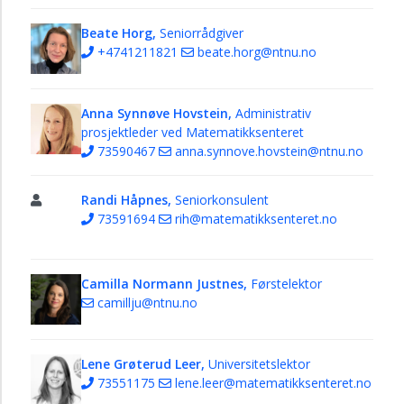
Beate Horg,
Seniorrådgiver
+4741211821
beate.horg@ntnu.no
Anna Synnøve Hovstein,
Administrativ
prosjektleder ved Matematikksenteret
73590467
anna.synnove.hovstein@ntnu.no
Randi Håpnes,
Seniorkonsulent
73591694
rih@matematikksenteret.no
Camilla Normann Justnes,
Førstelektor
camillju@ntnu.no
Lene Grøterud Leer,
Universitetslektor
73551175
lene.leer@matematikksenteret.no