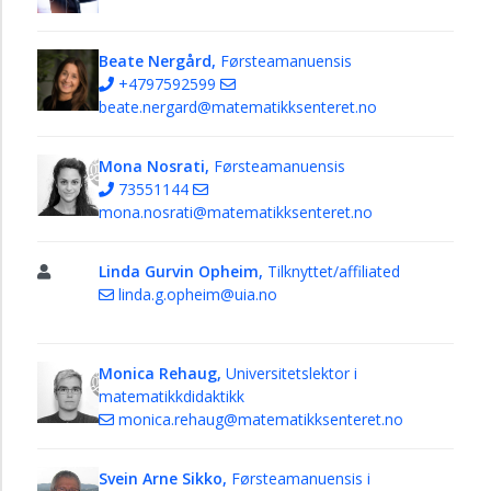
Beate Nergård,
Førsteamanuensis
+4797592599
beate.nergard@matematikksenteret.no
Mona Nosrati,
Førsteamanuensis
73551144
mona.nosrati@matematikksenteret.no
Linda Gurvin Opheim,
Tilknyttet/affiliated
linda.g.opheim@uia.no
Monica Rehaug,
Universitetslektor i
matematikkdidaktikk
monica.rehaug@matematikksenteret.no
Svein Arne Sikko,
Førsteamanuensis i