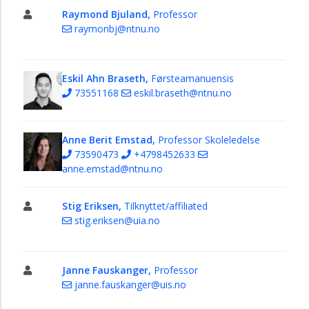
kroppsøving
Raymond Bjuland,
Professor
og
raymonbj@ntnu.no
idrett
Matematikk
Eskil Ahn Braseth,
Førsteamanuensis
Naturfagene
73551168
eskil.braseth@ntnu.no
Norsk
Pedagogikk
Anne Berit Emstad,
Professor Skoleledelse
Samfunnsfagene
73590473
+4798452633
Yrkesfag,
anne.emstad@ntnu.no
skoleutvikling
og
Stig Eriksen,
Tilknyttet/affiliated
utdanningsledelse
stig.eriksen@uia.no
Matematikksenteret
Skrivesenteret
Janne Fauskanger,
Professor
Ph.d.-
janne.fauskanger@uis.no
kandidater