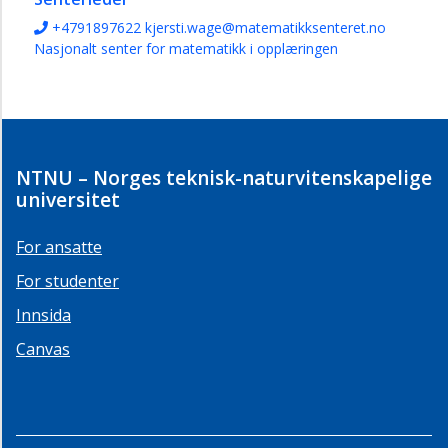
+4791897622
kjersti.wage@matematikksenteret.no
Nasjonalt senter for matematikk i opplæringen
NTNU – Norges teknisk-naturvitenskapelige
universitet
For ansatte
For studenter
Innsida
Canvas