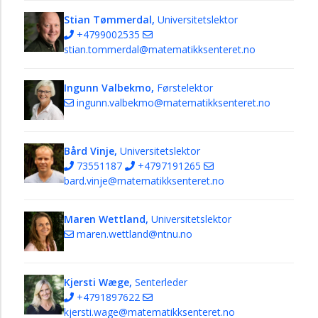
Stian Tømmerdal,
Universitetslektor
+4799002535
stian.tommerdal@matematikksenteret.no
Ingunn Valbekmo,
Førstelektor
ingunn.valbekmo@matematikksenteret.no
Bård Vinje,
Universitetslektor
73551187
+4797191265
bard.vinje@matematikksenteret.no
Maren Wettland,
Universitetslektor
maren.wettland@ntnu.no
Kjersti Wæge,
Senterleder
+4791897622
kjersti.wage@matematikksenteret.no