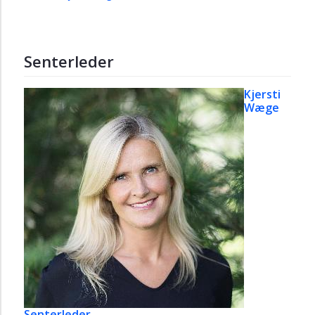
Senterleder
Kjersti
Wæge
Senterleder