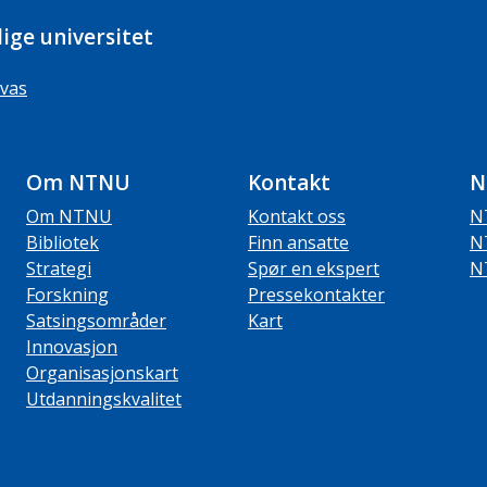
ige universitet
vas
Om NTNU
Kontakt
N
Om NTNU
Kontakt oss
N
Bibliotek
Finn ansatte
N
Strategi
Spør en ekspert
N
Forskning
Pressekontakter
Satsingsområder
Kart
Innovasjon
Organisasjonskart
Utdanningskvalitet