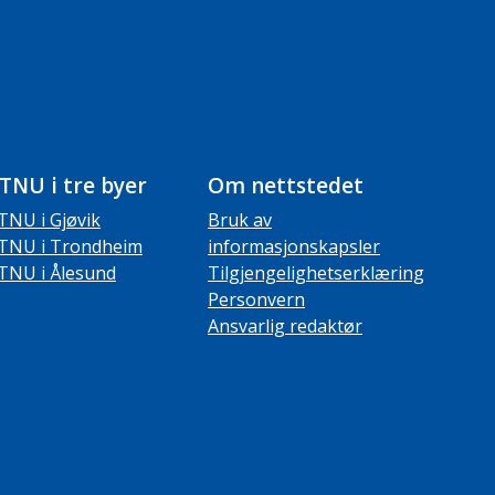
TNU i tre byer
Om nettstedet
TNU i Gjøvik
Bruk av
TNU i Trondheim
informasjonskapsler
TNU i Ålesund
Tilgjengelighetserklæring
Personvern
Ansvarlig redaktør