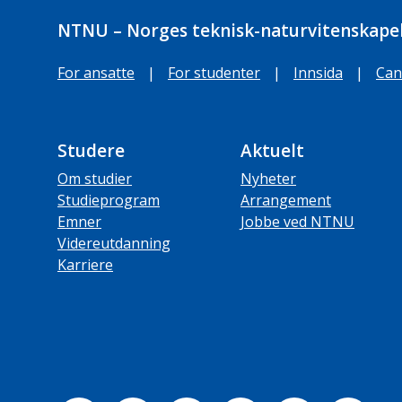
NTNU – Norges teknisk-naturvitenskapel
For ansatte
|
For studenter
|
Innsida
|
Can
Studere
Aktuelt
Om studier
Nyheter
Studieprogram
Arrangement
Emner
Jobbe ved NTNU
Videreutdanning
Karriere