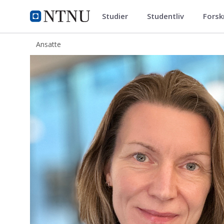
Studier
Studentliv
Forsk
ntnu.no
NTNU Hjemmeside
Ansatte
Beate Horg