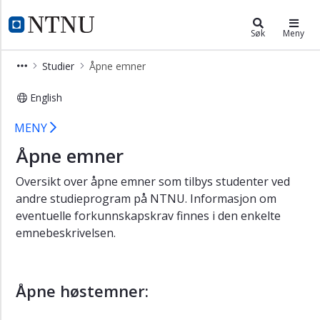
×
NTNU Handelshøyskolen
NTNU Hjemmeside
Søk
Meny
Kontakt
Studier
Åpne emner
Studier
English
Åpne
emner
Åpne emner - NTNU Handelshøysko
MENY
Poenggrenser
Åpne emner
NTNU
Handelshøyskolen
Oversikt over åpne emner som tilbys studenter ved
andre studieprogram på NTNU. Informasjon om
Statsautorisert
regnskapsfører
eventuelle forkunnskapskrav finnes i den enkelte
emnebeskrivelsen.
Forskning
Ansatte
Om
Åpne høstemner:
Handelshøyskolen