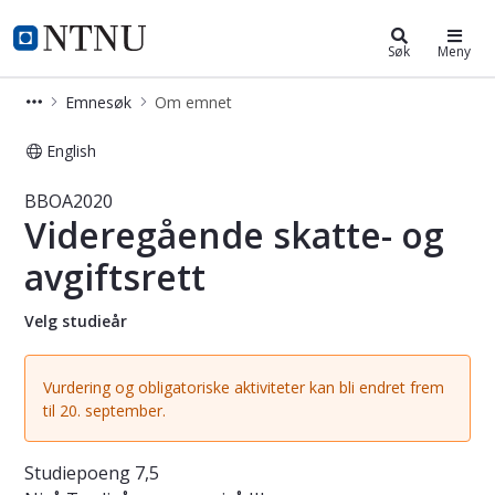
Studier
NTNU Hjemmeside
Søk
Meny
Emnesøk
Om emnet
English
Emne - Videregående skatte- og avg
BBOA2020
Videregående skatte- og
avgiftsrett
Velg studieår
Vurdering og obligatoriske aktiviteter kan bli endret frem
til 20. september.
Studiepoeng
7,5