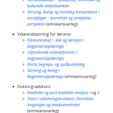
kulturelle innfallsvinklar
Skriving, lesing og munnleg kompetanse i
norskfaget
−
teoretiske og analytiske
perspektiv
(emneansvarleg)
Vidareutdanning for lærarar:
Elevkunnskap
−
leik og lærelyst i
begynnaropplæringa
Utforskende arbeidsformer i
begynnaropplæringa
Barns begreps- og språkutvikling
S
kriving og lesing i
begynneropplæringa
(emneansvarleg)
Doktorgradskurs:
Kvalitativ og post-kvalitativ analyse I
og
II
Tekst i utdanningskontekst: Teoretiske
inngangar og analysemetodar
(emneansvarleg)