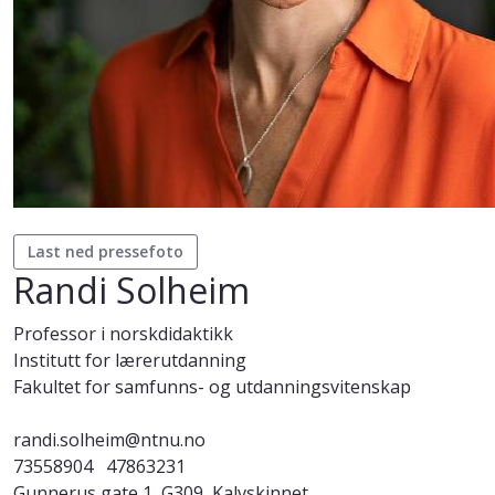
Last ned pressefoto
Randi Solheim
Professor i norskdidaktikk
Institutt for lærerutdanning
Fakultet for samfunns- og utdanningsvitenskap
randi.solheim@ntnu.no
73558904
47863231
Gunnerus gate 1, G309, Kalvskinnet