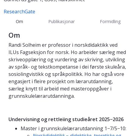
ResearchGate
Om
Publikasjonar
Formidling
Om
Randi Solheim er professor i norskdidaktikk ved
ILUs Fagseksjon for norsk. Ho arbeider særleg med
skriveopplæring og vurdering av skriving, utvikling
av språk- og tekstkompetanse i dei første skuleåra,
sosiolingvistikk og språkpolitikk. Ho har også vore
engasjert i fleire prosjekt om lærarutdanning,
særleg knytt til arbeid med masteroppgåver i
grunnskulelærarutdanninga.
Undervisning og rettleiing studieåret 2025−2026
Master i grunnskulelærarutdanning 1−7/5−10:
Norskdidaktikk − didaktiske, teoretiske og