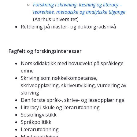
Forskning
i
skrivning
,
læsning
og
literacy
–
teoretiske,
metodiske
og
analytiske
tilgange
(Aarhus universitet)
Rettleiing på master- og doktorgradsnivå
Fagfelt og forskingsinteresser
Norskdidaktikk med hovudvekt på språklege
emne
Skriving som nøkkelkompetanse,
skriveopplæring, skriveutvikling, vurdering av
skriving
Den første språk-, skrive- og leseopplæringa
Literacy i skule og lærarutdanning
Sosiolingvistikk
Språkpolitikk
Lærarutdanning
Masterrettleiing