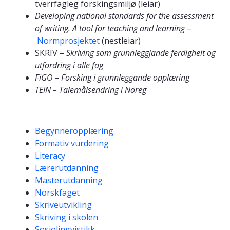
tverrfagleg forskingsmiljø (leiar)
Developing national standards for the assessment
of writing. A tool for teaching and learning
–
Normprosjektet
(nestleiar)
SKRIV –
Skriving som grunnleggjande ferdigheit og
utfordring i alle fag
FiGO –
Forsking i grunnleggande opplæring
TEIN –
Talemålsendring i Noreg
Kompetanseord
Begynneropplæring
Formativ vurdering
Literacy
Lærerutdanning
Masterutdanning
Norskfaget
Skriveutvikling
Skriving i skolen
Sosiolingvistikk