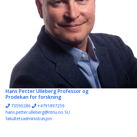
Hans Petter Ulleberg
Professor og
Prodekan for forskning
73590286
+4791897259
hans.petter.ulleberg@ntnu.no
SU
fakultetsadministrasjon