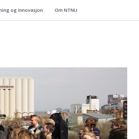
ning og innovasjon
Om NTNU
anningsvitenskap
 og utdanningsvitenskap