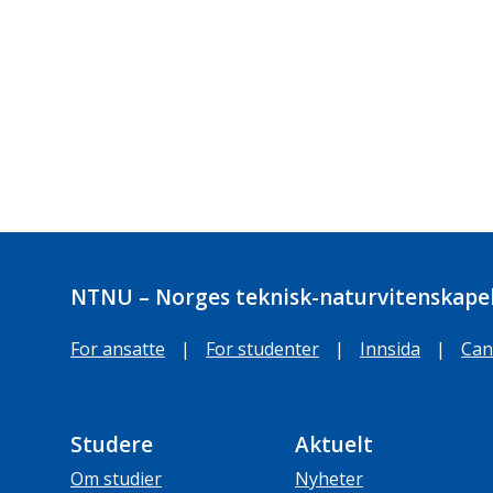
NTNU – Norges teknisk-naturvitenskapel
For ansatte
|
For studenter
|
Innsida
|
Can
Studere
Aktuelt
Om studier
Nyheter