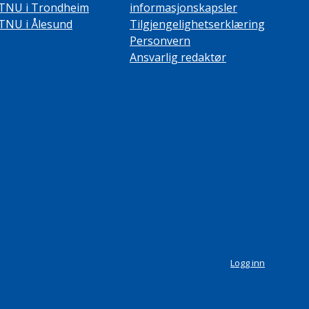
TNU i Trondheim
informasjonskapsler
TNU i Ålesund
Tilgjengelighetserklæring
Personvern
Ansvarlig redaktør
Logg inn