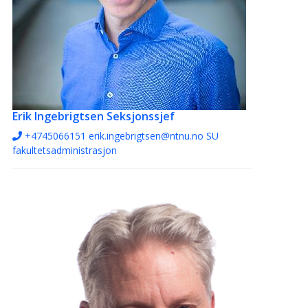
Erik Ingebrigtsen
Seksjonssjef
+4745066151
erik.ingebrigtsen@ntnu.no
SU
fakultetsadministrasjon