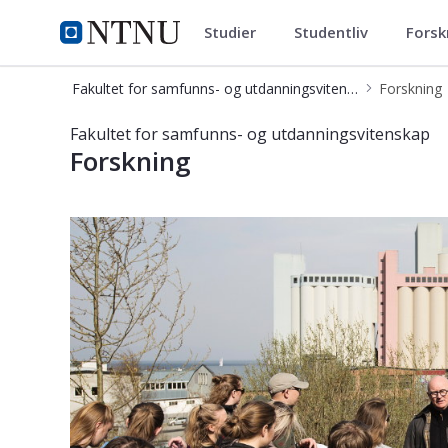
Studier
Studentliv
Forsk
Fakultet for samfunns- og utd
NTNU Hjemmeside
Fakultet for samfunns- og utdanningsvitenskap
Forskning
Forskning – Fakultet for samfunns-
Fakultet for samfunns- og utdanningsvitenskap
Forskning