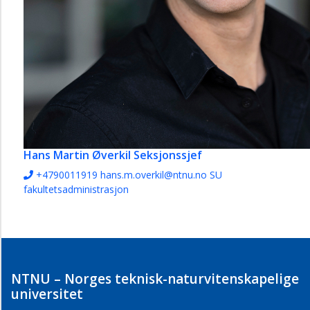
Hans Martin Øverkil
Seksjonssjef
+4790011919
hans.m.overkil@ntnu.no
SU
fakultetsadministrasjon
NTNU – Norges teknisk-naturvitenskapelige
universitet