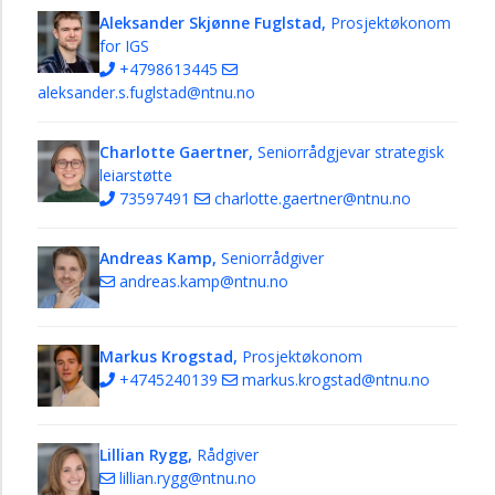
Aleksander Skjønne Fuglstad,
Prosjektøkonom
for IGS
+4798613445
aleksander.s.fuglstad@ntnu.no
Charlotte Gaertner,
Seniorrådgjevar strategisk
leiarstøtte
73597491
charlotte.gaertner@ntnu.no
Andreas Kamp,
Seniorrådgiver
andreas.kamp@ntnu.no
Markus Krogstad,
Prosjektøkonom
+4745240139
markus.krogstad@ntnu.no
Lillian Rygg,
Rådgiver
lillian.rygg@ntnu.no