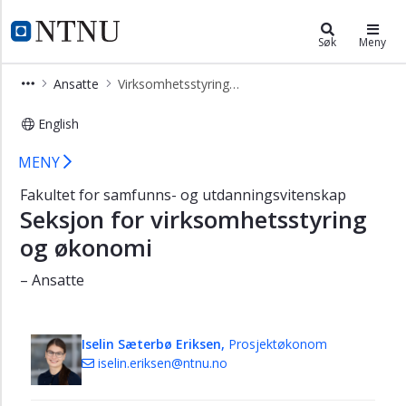
×
Fakultet for samfunns- og utdanni
NTNU Hjemmeside
Søk
Meny
Alle
Ansatte
Virksomhetsstyring og økonomi
ansatte
Ledelse
English
Forskningsseksjonen
Ansatte i seksjon for virksomhetsst
MENY
HR-
Fakultet for samfunns- og utdanningsvitenskap
seksjonen
Seksjon for virksomhetsstyring
Stab
og økonomi
-
kommunikasjon
– Ansatte
Studieseksjonen
Virksomhetsstyring
og
Iselin Sæterbø Eriksen,
Prosjektøkonom
økonomi
iselin.eriksen@ntnu.no