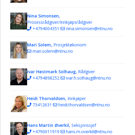
Nina Simonsen,
Prosessrådgiver/Innkjøpsrådgiver
+4794004351
nina.simonsen@ntnu.no
Mari Solem,
Prosjektøkonom
mari.solem@ntnu.no
Ivar Høstmark Solhaug,
Rådgiver
+4794898252
ivar.h.solhaug@ntnu.no
Heidi Thorvaldsen,
Innkjøper
73412631
heidi.thorvaldsen@ntnu.no
Hans Martin Øverkil,
Seksjonssjef
+4790011919
hans.m.overkil@ntnu.no