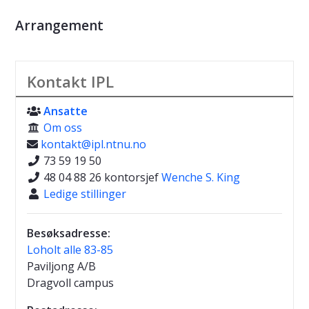
Arrangement
Kontakt IPL
Ansatte

Om oss

kontakt@ipl.ntnu.no

73 59 19 50

48 04 88 26 kontorsjef
Wenche S. King

Ledige stillinger

Besøksadresse:
Loholt alle 83-85
Paviljong A/B
Dragvoll campus