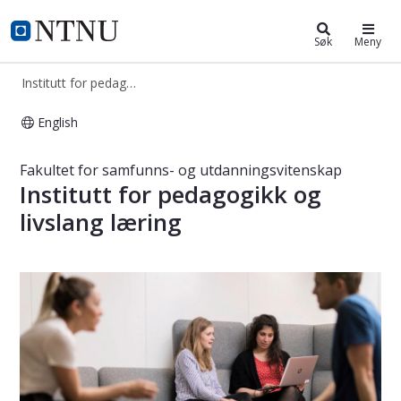
Institutt for pedagogikk og livslan
NTNU Hjemmeside
Søk
Meny
Institutt for pedagogikk og livslang læring
English
Institutt for pedagogikk og livslang
Fakultet for samfunns- og utdanningsvitenskap
Institutt for pedagogikk og
livslang læring