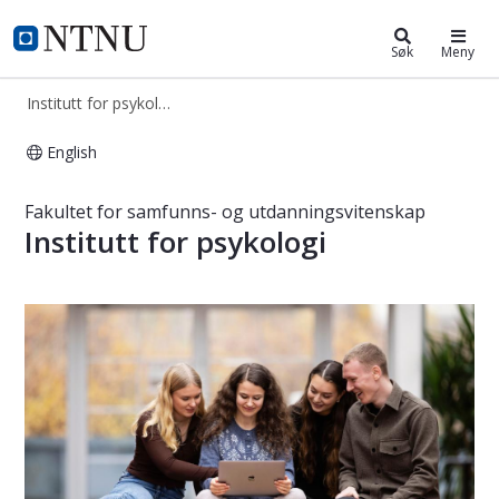
Institutt for psykologi
NTNU Hjemmeside
Søk
Meny
Institutt for psykologi
English
Institutt for psykologi
Fakultet for samfunns- og utdanningsvitenskap
Institutt for psykologi