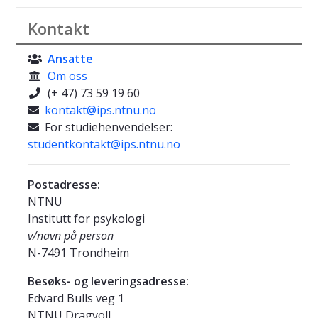
Kontakt
Ansatte

Om oss

(+ 47) 73 59 19 60

kontakt@ips.ntnu.no

For studiehenvendelser:

studentkontakt@ips.ntnu.no
Postadresse:
NTNU
Institutt for psykologi
v/navn på person
N-7491 Trondheim
Besøks- og leveringsadresse:
Edvard Bulls veg 1
NTNU Dragvoll