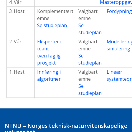
4. Vår
Masteroppga
3. Høst
Komplementært
Valgbart
Fordypnin
emne
emne
Se studieplan
Se
studieplan
2. Vår
Eksperter i
Valgbart
Modellerin
team,
emne
simulering
tverrfaglig
Se
prosjekt
studieplan
1. Høst
Innføring i
Valgbart
Lineær
algoritmer
emne
systemteor
Se
studieplan
NTNU – Norges teknisk-naturvitenskapelige