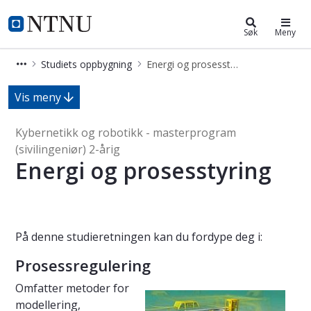
Kybernetikk og robotikk - master (2
NTNU Hjemmeside
Søk
Meny
Studiets oppbygning
Energi og prosesstyring
Energi og prosesstyring
Vis meny
Kybernetikk og robotikk - masterprogram
(sivilingeniør) 2-årig
Energi og prosesstyring
På denne studieretningen kan du fordype deg i:
Prosessregulering
Omfatter metoder for
modellering,