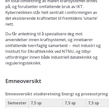
en total omveltning av måten kraftsystemet drives
på, og forutsetter omfattende bruk av IKT.
Kybernetikken står helt sentralt i omformingen av
det eksisterende kraftnettet til fremtidens ‘smarte'
nett.
Du får anledning til å spesialisere deg mot
anvendelser innen kraftsystemet, og innebærer
omfattende tverrfaglig samarbeid – mot industri og
Institutt for Elkraftteknikk ved NTNU, og tilbyr
utfordringer innen både industriell datateknikk og
reguleringsteknikk.
Emneoversikt
Emneoversikt studieretning Energi og prosesstyring
Semester
7,5 sp
7,5 sp
7,5 sp