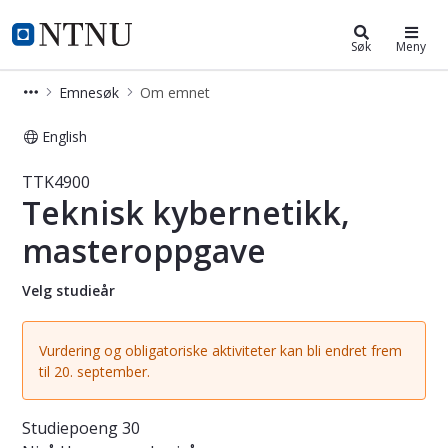
Studier
NTNU Hjemmeside
Søk
Meny
Emnesøk
Om emnet
English
Emne - Teknisk kybernetikk, maste
TTK4900
Teknisk kybernetikk,
masteroppgave
Velg studieår
Vurdering og obligatoriske aktiviteter kan bli endret frem
til 20. september.
Studiepoeng
30