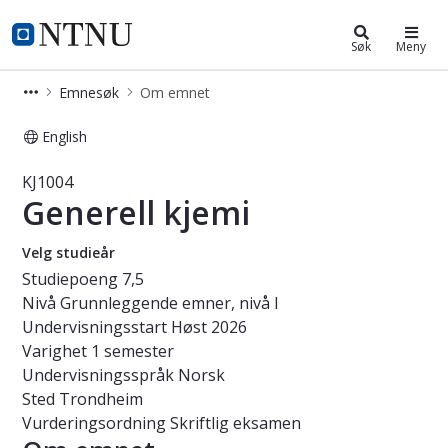
Studier
NTNU Hjemmeside
Søk
Meny
Emnesøk
Om emnet
English
Emne - Generell kjemi - KJ1004
KJ1004
Generell kjemi
Velg studieår
Studiepoeng
7,5
Nivå
Grunnleggende emner, nivå I
Undervisningsstart
Høst 2026
Varighet
1 semester
Undervisningsspråk
Norsk
Sted
Trondheim
Vurderingsordning
Skriftlig eksamen