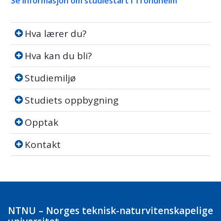
Se informasjon om studiestart i Trondheim
Hva lærer du?
Hva lærer du?
Hva kan du bli?
Hva kan du bli?
Studiemiljø
Studiemiljø
Studiets oppbygning
Studiets oppbygning
Opptak
Opptak
Kontakt
Kontakt
NTNU – Norges teknisk-naturvitenskapelige