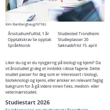
Kim Ramberghaug/NTNU
Årsstudium
Fulltid, 1 år
Studiested
Trondheim
Opptakskrav
Se opptak
Studieplasser
20
Språk
Norsk
Søknadsfrist
15. april
Liker du og er du nysgjerrig på biologi og kjemi? Da
vil årsstudiet gi deg et innblikk i disse fagene. Dette
studiet passer for deg som er interessert i biologi,
bioteknologi og kjemi, eller ønsker en relevant faglig
bakgrunn for å gå videre innen f.eks. medisin- eller
veterinærstudiet.
Studiestart 2026