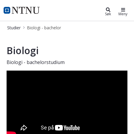
Biologi - bachelor
NTNU Hjemmeside
Søk
Meny
Studier
Biologi - bachelor
Biologi - bachelor
Biologi
Biologi - bachelorstudium