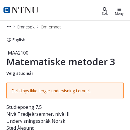
Studier
NTNU Hjemmeside
Søk
Meny
Emnesøk
Om emnet
English
Emne - Matematiske metoder 3 - I
IMAA2100
Matematiske metoder 3
Velg studieår
Det tilbys ikke lenger undervisning i emnet.
Studiepoeng
7,5
Nivå
Tredjeårsemner, nivå III
Undervisningsspråk
Norsk
Sted
Ålesund