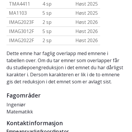
TMA4411
4 sp
Høst 2025
MA1103
5 sp
Høst 2025
IMAG2023F
2 sp
Høst 2026
IMAG3012F
5 sp
Høst 2026
IMAG2022F
2 sp
Høst 2026
Dette emne har faglig overlapp med emnene i
tabellen over. Om du tar emner som overlapper får
du studiepoengreduksjon i det emnet du har dårligst
karakter i. Dersom karakteren er lik i de to emnene
gis det reduksjon i det emnet som er avlagt sist.
Fagområder
Ingeniør
Matematikk
Kontaktinformasjon
Emneansvarlig/koordinator