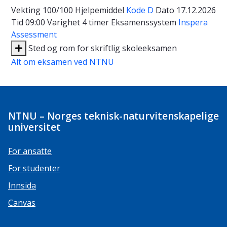
Vekting
100/100
Hjelpemiddel
Kode D
Dato
17.12.2026
Tid
09:00
Varighet
4 timer
Eksamenssystem
Inspera
Assessment
Sted og rom for skriftlig skoleeksamen
Alt om eksamen ved NTNU
NTNU – Norges teknisk-naturvitenskapelige
universitet
For ansatte
For studenter
Innsida
Canvas