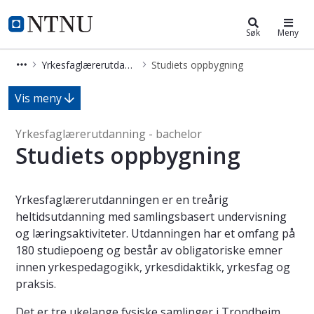
Yrkesfaglærerutdanning - bachelor
NTNU Hjemmeside
Søk
Meny
Yrkesfaglærerutdanning - bachelor
Studiets oppbygning
Studiets oppbygning - Yrkesfaglære
Vis meny
Yrkesfaglærerutdanning - bachelor
Studiets oppbygning
Yrkesfaglærerutdanningen er en treårig
heltidsutdanning med samlingsbasert undervisning
og læringsaktiviteter. Utdanningen har et omfang på
180 studiepoeng og består av obligatoriske emner
innen yrkespedagogikk, yrkesdidaktikk, yrkesfag og
praksis.
Det er tre ukelange fysiske samlinger i Trondheim