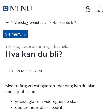
Yrkesfaglærerutdanning - bachelor
NTNU Hjemmeside
Søk
Meny
Yrkesfaglærerutdanning - bachelor
Hva kan du bli?
Hva kan du bli? - Yrkesfaglærerutda
Vis meny
Yrkesfaglærerutdanning - bachelor
Hva kan du bli?
Foto: Elin Iversen/NTNU
Med treårig yrkesfaglærerutdanning kan du blant
annet jobbe som
yrkesfaglærer i videregående skole
opplæringsjobber i bedrift