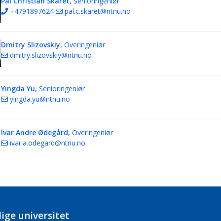
Pål Christian Skaret,
Senioringeniør
+4791897624
pal.c.skaret@ntnu.no
Dmitry Slizovskiy,
Overingeniør
dmitry.slizovskiy@ntnu.no
Yingda Yu,
Senioringeniør
yingda.yu@ntnu.no
Ivar Andre Ødegård,
Overingeniør
ivar.a.odegard@ntnu.no
ige universitet