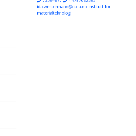
73594877
+4797682393
ida.westermann@ntnu.no
Institutt for
materialteknologi