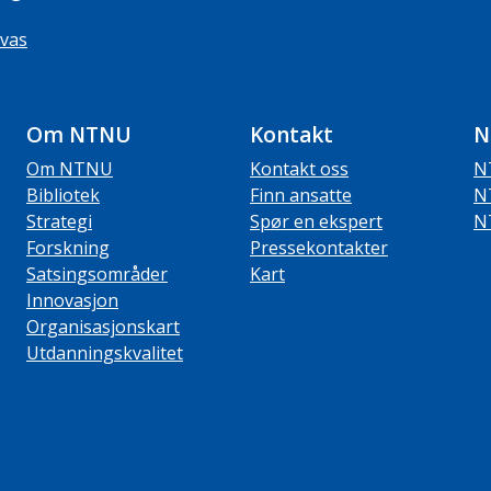
vas
Om NTNU
Kontakt
N
Om NTNU
Kontakt oss
N
Bibliotek
Finn ansatte
N
Strategi
Spør en ekspert
N
Forskning
Pressekontakter
Satsingsområder
Kart
Innovasjon
Organisasjonskart
Utdanningskvalitet
ube