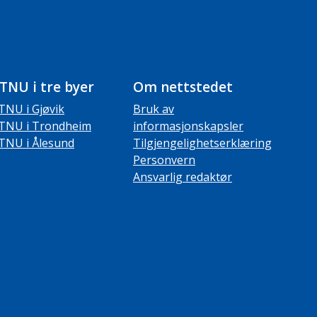
TNU i tre byer
Om nettstedet
TNU i Gjøvik
Bruk av
TNU i Trondheim
informasjonskapsler
TNU i Ålesund
Tilgjengelighetserklæring
Personvern
Ansvarlig redaktør