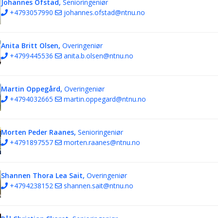
Johannes Ofstad,
Senioringeniør
+4793057990
johannes.ofstad@ntnu.no
Anita Britt Olsen,
Overingeniør
+4799445536
anita.b.olsen@ntnu.no
Martin Oppegård,
Overingeniør
+4794032665
martin.oppegard@ntnu.no
Morten Peder Raanes,
Senioringeniør
+4791897557
morten.raanes@ntnu.no
Shannen Thora Lea Sait,
Overingeniør
+4794238152
shannen.sait@ntnu.no