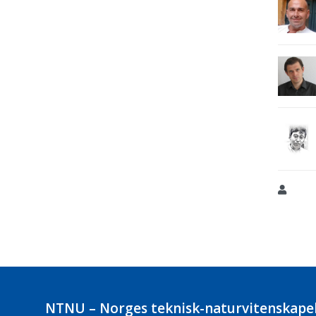
NTNU – Norges teknisk-naturvitenskapel