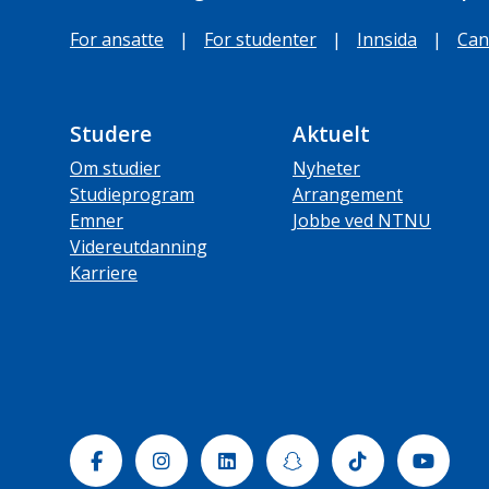
For ansatte
|
For studenter
|
Innsida
|
Can
Studere
Aktuelt
Om studier
Nyheter
Studieprogram
Arrangement
Emner
Jobbe ved NTNU
Videreutdanning
Karriere
Facebook
Instagram
Linkedin
Snapchat
Tiktok
Yout