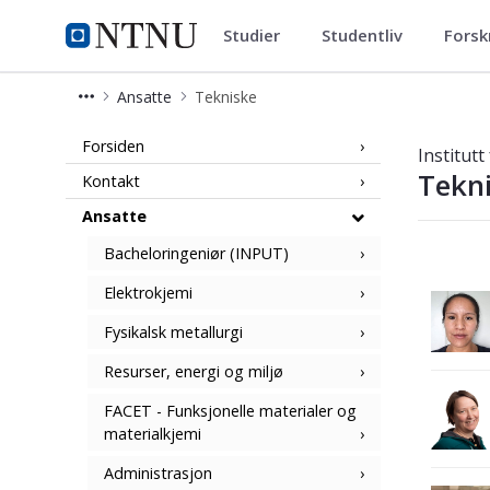
Studier
Studentliv
Forsk
Institutt for materialteknologi
NTNU Hjemmeside
Ansatte
Tekniske
Ansatte - Tekniske - Institutt for ma
Forsiden
Institutt
Tekn
Kontakt
Ansatte
Bacheloringeniør (INPUT)
Elektrokjemi
Fysikalsk metallurgi
Resurser, energi og miljø
FACET - Funksjonelle materialer og
materialkjemi
Administrasjon