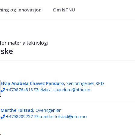
ning og innovasjon
Om NTNU
terialteknologi
 for materialteknologi
iske
Elvia Anabela Chavez Panduro,
Senioringeniør XRD
+4798764815
elvia.a.c.panduro@ntnu.no
Marthe Folstad,
Overingeniør
+4798209757
marthe.folstad@ntnu.no