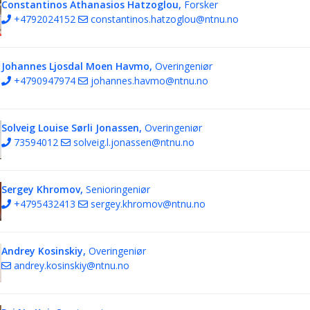
Constantinos Athanasios Hatzoglou,
Forsker
+4792024152
constantinos.hatzoglou@ntnu.no
Johannes Ljosdal Moen Havmo,
Overingeniør
+4790947974
johannes.havmo@ntnu.no
Solveig Louise Sørli Jonassen,
Overingeniør
73594012
solveig.l.jonassen@ntnu.no
Sergey Khromov,
Senioringeniør
+4795432413
sergey.khromov@ntnu.no
Andrey Kosinskiy,
Overingeniør
andrey.kosinskiy@ntnu.no