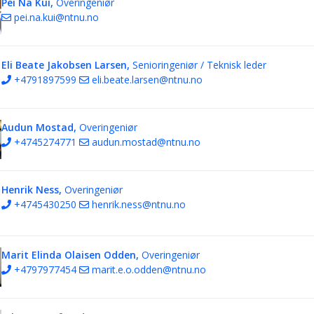
Pei Na Kui,
Overingeniør
pei.na.kui@ntnu.no
Eli Beate Jakobsen Larsen,
Senioringeniør / Teknisk leder
+4791897599
eli.beate.larsen@ntnu.no
Audun Mostad,
Overingeniør
+4745274771
audun.mostad@ntnu.no
Henrik Ness,
Overingeniør
+4745430250
henrik.ness@ntnu.no
Marit Elinda Olaisen Odden,
Overingeniør
+4797977454
marit.e.o.odden@ntnu.no