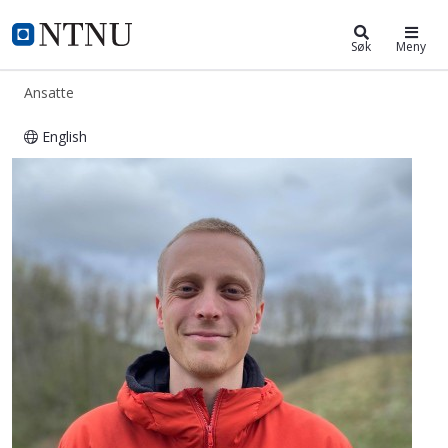
ntnu.no
NTNU Hjemmeside
Søk
Meny
Ansatte
English
Martin Oppegård