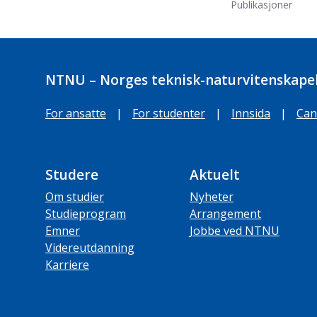
Publikasjoner
NTNU – Norges teknisk-naturvitenskapel
For ansatte
|
For studenter
|
Innsida
|
Can
Studere
Aktuelt
Om studier
Nyheter
Studieprogram
Arrangement
Emner
Jobbe ved NTNU
Videreutdanning
Karriere