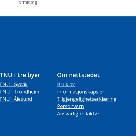
Formidling
TNU i tre byer
Om nettstedet
TNU i Gjøvik
Bruk av
TNU i Trondheim
informasjonskapsler
TNU i Ålesund
Tilgjengelighetserklæring
Personvern
Ansvarlig redaktør