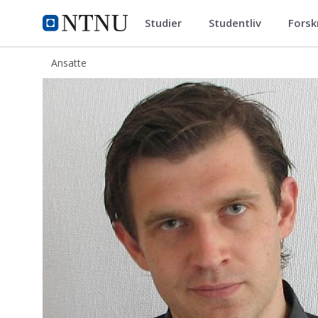
Studier
Studentliv
Forsk
ntnu.no
NTNU Hjemmeside
Ansatte
Dmitry Slizovskiy