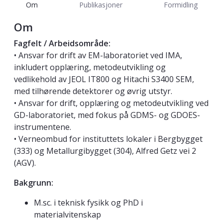
Om
Publikasjoner
Formidling
Om
Fagfelt / Arbeidsområde:
• Ansvar for drift av EM-laboratoriet ved IMA,
inkludert opplæring, metodeutvikling og
vedlikehold av JEOL IT800 og Hitachi S3400 SEM,
med tilhørende detektorer og øvrig utstyr.
• Ansvar for drift, opplæring og metodeutvikling ved
GD-laboratoriet, med fokus på GDMS- og GDOES-
instrumentene.
• Verneombud for instituttets lokaler i Bergbygget
(333) og Metallurgibygget (304), Alfred Getz vei 2
(AGV).
Bakgrunn:
M.sc. i teknisk fysikk og PhD i
materialvitenskap