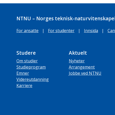
NTNU – Norges teknisk-naturvitenskapel
For ansatte
|
For studenter
|
Innsida
|
Can
Studere
Aktuelt
Om studier
Nyheter
Studieprogram
Arrangement
Emner
Jobbe ved NTNU
Videreutdanning
Karriere