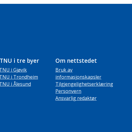
TNU i tre byer
Om nettstedet
TNU i Gjøvik
Bruk av
TNU i Trondheim
informasjonskapsler
TNU i Ålesund
Tilgjengelighetserklæring
Personvern
Ansvarlig redaktør