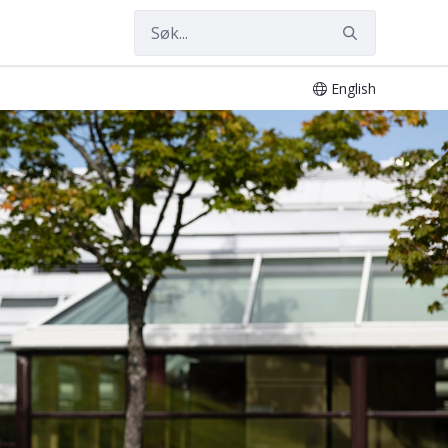
English