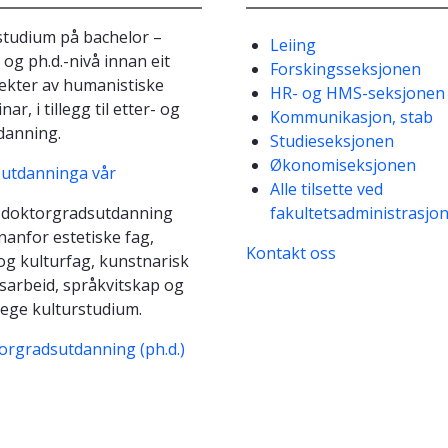
r studium på bachelor –
Leiing
 og ph.d.-nivå innan eit
Forskingsseksjonen
pekter av humanistiske
HR- og HMS-seksjonen
nar, i tillegg til etter- og
Kommunikasjon, stab
danning.
Studieseksjonen
Økonomiseksjonen
 utdanninga vår
Alle tilsette ved
r doktorgradsutdanning
fakultetsadministrasjo
nnanfor estetiske fag,
Kontakt oss
 og kulturfag, kunstnarisk
gsarbeid, språkvitskap og
lege kulturstudium.
orgradsutdanning (ph.d.)