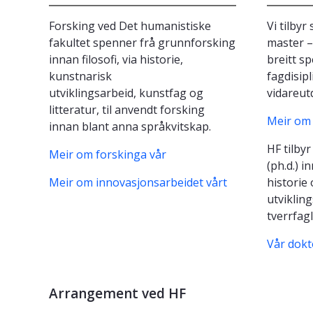
Forsking ved Det humanistiske
Vi tilby
fakultet spenner frå grunnforsking
master –
innan filosofi, via historie,
breitt s
kunstnarisk
fagdisipli
utviklingsarbeid, kunstfag og
vidareut
litteratur, til anvendt forsking
Meir om
innan blant anna språkvitskap.
HF tilby
Meir om forskinga vår
(ph.d.) i
Meir om innovasjonsarbeidet vårt
historie
utviklin
tverrfag
Vår dokt
Arrangement ved HF