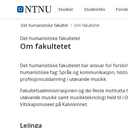
Studier
Studentliv
Forsk
Det humanistiske fakultet
NTNU Hjemmeside
Det humanistiske fakultet
Om fakultetet
Om - Det humanistiske fakultetet
Det humanistiske fakultetet
Om fakultetet
Det humanistiske fakultetet har ansvar for forskin
humanistiske fag: Språk og kommunikasjon, historie,
profesjonsutdanning i utøvande musikk.
Fakultetsadministrasjonen og dei fleste institutta
utøvande musikk samt musikkteknologi held til i 
Vitskapsmuseet på Kalvskinnet.
Leiinga