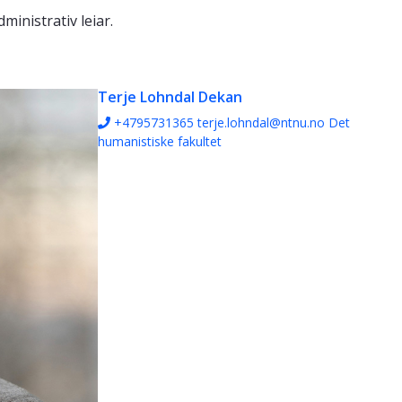
ministrativ leiar.
Terje Lohndal
Dekan
+4795731365
terje.lohndal@ntnu.no
Det
humanistiske fakultet