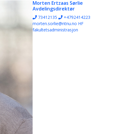
Morten Ertzaas Sørlie
Avdelingsdirektør
73412135
+4792414223
morten.sorlie@ntnu.no
HF
fakultetsadministrasjon