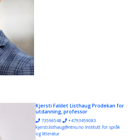
Kjersti Faldet Listhaug
Prodekan for
utdanning, professor
73596548
+4793459083
kjersti.listhaug@ntnu.no
Institutt for språk
og litteratur