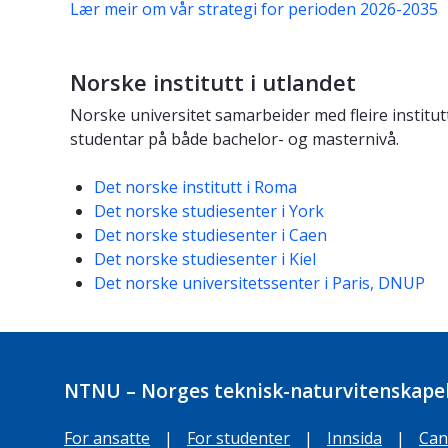
Lær meir om vår strategi for perioden 2026-2035
Norske institutt i utlandet
Norske universitet samarbeider med fleire institut
studentar på både bachelor- og masternivå.
Det norske institutt i Roma
Det norske studiesenter i York
Det norske studiesenter i Caen
Det norske studiesenter i Kiel
Det norske universitetssenter i Paris, DNUP
NTNU – Norges teknisk-naturvitenskapel
For ansatte
|
For studenter
|
Innsida
|
Can