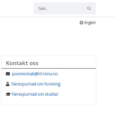
English
Kontakt oss
postmottak@hf.ntnu.no

Førespurnad om forsking

Førespurnad om studiar
