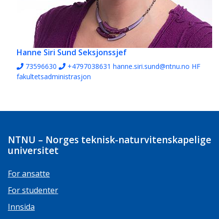
Hanne Siri Sund
Seksjonssjef
73596630
+4797038631
hanne.siri.sund@ntnu.no
HF
fakultetsadministrasjon
NTNU – Norges teknisk-naturvitenskapelige
universitet
For ansatte
For studenter
Innsida