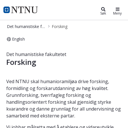
Det humanistiske fakultet
NTNU Hjemmeside
Søk
Meny
Det humanistiske fakultet
Forsking
English
Forskning - Det humanistiske fakult
Det humanistiske fakultetet
Forsking
Ved NTNU skal humanioramiljøa drive forsking,
formidling og forskarutdanning av høg kvalitet.
Grunnforsking, tverrfagleg forsking og
handlingsorientert forsking skal gjensidig styrke
kvarandre og danne grunnlag for all undervisning og
samarbeid med eksterne partar.
Vi jobbar målretta med å etablere og vidareutvikle