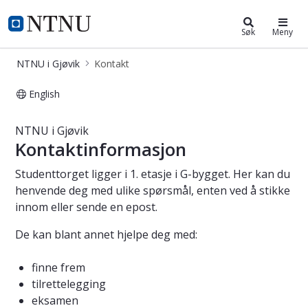
NTNU i Gjøvik
NTNU Hjemmeside
Søk
Meny
NTNU i Gjøvik
Kontakt
English
Kontakt NTNU i Gjøvik
NTNU i Gjøvik
Kontaktinformasjon
Studenttorget ligger i 1. etasje i G-bygget. Her kan du
henvende deg med ulike spørsmål, enten ved å stikke
innom eller sende en epost.
De kan blant annet hjelpe deg med:
finne frem
tilrettelegging
eksamen