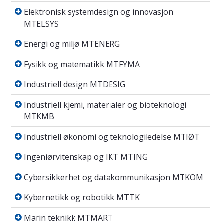
Elektronisk systemdesign og innovasjon MTE
Elektronisk systemdesign og innovasjon
MTELSYS
Energi og miljø MTENERG
Energi og miljø MTENERG
Fysikk og matematikk MTFYMA
Fysikk og matematikk MTFYMA
Industriell design MTDESIG
Industriell design MTDESIG
Industriell kjemi, materialer og bioteknolo
Industriell kjemi, materialer og bioteknologi
MTKMB
Industriell økonomi og teknologiledelse MTI
Industriell økonomi og teknologiledelse MTIØT
Ingeniørvitenskap og IKT MTING
Ingeniørvitenskap og IKT MTING
Cybersikkerhet og datakommunikasjon MT
Cybersikkerhet og datakommunikasjon MTKOM
Kybernetikk og robotikk MTTK
Kybernetikk og robotikk MTTK
Marin teknikk MTMART
Marin teknikk MTMART