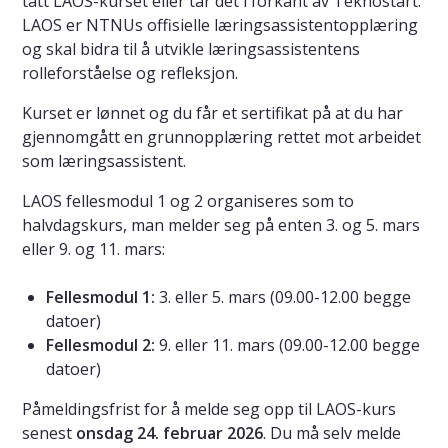
tatt LAOS-kurset eller tar det i forkant av Teknostart.
LAOS er NTNUs offisielle læringsassistentopplæring
og skal bidra til å utvikle læringsassistentens
rolleforståelse og refleksjon.
Kurset er lønnet og du får et sertifikat på at du har
gjennomgått en grunnopplæring rettet mot arbeidet
som læringsassistent.
LAOS fellesmodul 1 og 2 organiseres som to
halvdagskurs, man melder seg på enten 3. og 5. mars
eller 9. og 11. mars:
Fellesmodul 1:
3. eller 5. mars (09.00-12.00 begge
datoer)
Fellesmodul 2:
9. eller 11. mars (09.00-12.00 begge
datoer)
Påmeldingsfrist for å melde seg opp til LAOS-kurs
senest
onsdag 24. februar 2026
. Du må selv melde