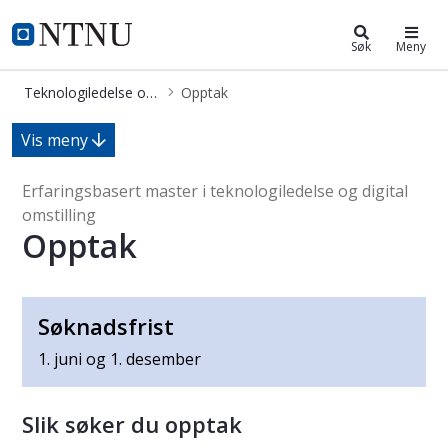
Teknologiledelse og digital omstil
NTNU Hjemmeside
Søk
Meny
Teknologiledelse og digital omstilling (MTDO)
Opptak
Opptak - Erfaringsbasert master i te
Vis meny
Erfaringsbasert master i teknologiledelse og digital
omstilling
Opptak
Søknadsfrist
1. juni og 1. desember
Slik søker du opptak