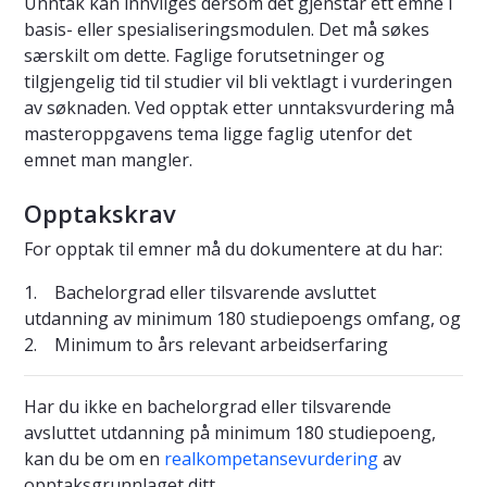
Unntak kan innvilges dersom det gjenstår ett emne i
basis- eller spesialiseringsmodulen. Det må søkes
særskilt om dette. Faglige forutsetninger og
tilgjengelig tid til studier vil bli vektlagt i vurderingen
av søknaden. Ved opptak etter unntaksvurdering må
masteroppgavens tema ligge faglig utenfor det
emnet man mangler.
Opptakskrav
For opptak til emner må du dokumentere at du har:
1. Bachelorgrad eller tilsvarende avsluttet
utdanning av minimum 180 studiepoengs omfang, og
2. Minimum to års relevant arbeidserfaring
Har du ikke en bachelorgrad eller tilsvarende
avsluttet utdanning på minimum 180 studiepoeng,
kan du be om en
realkompetansevurdering
av
opptaksgrunnlaget ditt.