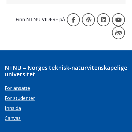
NTNU VIDERE på Face
Viderebloggen
NTNU VID
NT
Finn NTNU VIDERE på
Ny
NTNU – Norges teknisk-naturvitenskapelige
universitet
For ansatte
For studenter
Innsida
Canvas