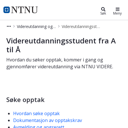
Videreutdanning og deltidsstudier
NTNU Hjemmeside
Søk
Meny
Videreutdanning og deltidsstudier
Videreutdanningsstudent fra A til Å
Videreutdanningsstudent fra A til Å
Videreutdanningsstudent fra A
til Å
Hvordan du søker opptak, kommer i gang og
gjennomfører videreutdanning via NTNU VIDERE.
Søke opptak
Hvordan søke opptak
Dokumentasjon av opptakskrav
Avmelding og angrerett